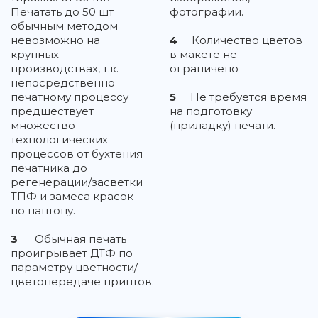
Печатать до 50 шт
фотографии.
обычным методом
невозможно на
4
Количество цветов
крупных
в макете не
производствах, т.к.
ограничено
непосредственно
печатному процессу
5
Не требуется время
предшествует
на подготовку
множество
(приладку) печати.
технологических
процессов от бухтения
печатника до
регенерации/засветки
ТПФ и замеса красок
по пантону.
3
Обычная печать
проигрывает ДТФ по
параметру цветности/
цветопередаче принтов.