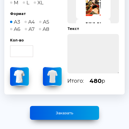
M
L
XL
Формат
A3
A4
A5
A6
A7
A8
Текст
Кол-во
480
Итого:
р