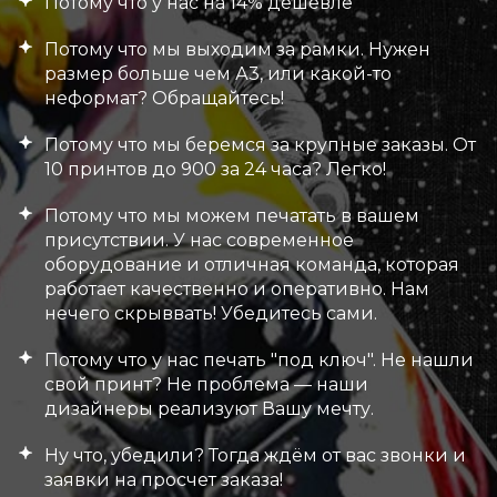
Потому что у нас на 14% дешевле
Потому что мы выходим за рамки. Нужен
размер больше чем А3, или какой-то
неформат? Обращайтесь!
Потому что мы беремся за крупные заказы. От
10 принтов до 900 за 24 часа? Легко!
Потому что мы можем печатать в вашем
присутствии. У нас современное
оборудование и отличная команда, которая
работает качественно и оперативно. Нам
нечего скрыввать! Убедитесь сами.
Потому что у нас печать "под ключ". Не нашли
свой принт? Не проблема — наши
дизайнеры реализуют Вашу мечту.
Ну что, убедили? Тогда ждём от вас звонки и
заявки на просчет заказа!