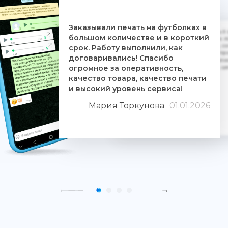
Заказывали печать на футболках в
Дочке на 18-летие решили заказать 5
большом количестве и в короткий
ребятам. Времени было всего сутки. 
взялись за работу, сделали макеты, со
срок. Работу выполнили, как
Огромное им спасибо. Дочка была прос
договаривались! Спасибо
знают свое дело и отдаются ему цели
огромное за оперативность,
людьми. Качество печати хорошее, 
качество товара, качество печати
и высокий уровень сервиса!
Мария Торкунова
01.01.2026