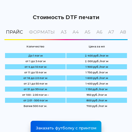
Стоимость DTF печати
ПРАЙС
ФОРМАТЫ
А3
А4
А5
А6
А7
А8
Количество
Цена за мп
До 1 пог.м
2 400 руб. /пог.м
от 1 до 3 пог.м
2 000 руб. /пог.м
от 4 до 10 пог.м
1 900 руб. /пог.м
от 11 до 15 пог.м
1 750 руб. /пог.м
от 16 до 20 пог.м
1 600 руб. /пог.м
от 21 до 50 пог.м
1 400 руб. /пог.м
от 51 до 99 пог.м
1 150 руб. /пог.м
от 100 - 200 пог.м –
950 руб. /пог.м
от 201 - 500 пог.м
800 руб. /пог.м
Более 500 пог.м.
700 руб. /пог.м
Заказать футболку с принтом