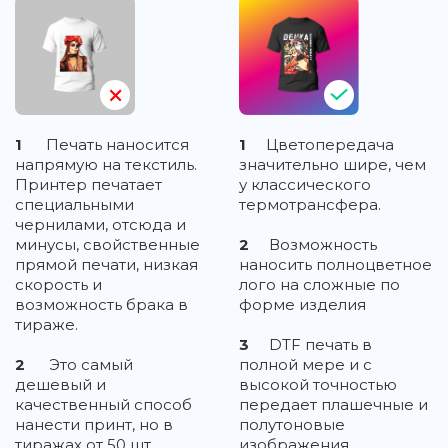
1
Печать наносится
1
Цветопередача
напрямую на текстиль.
значительно шире, чем
Принтер печатает
у классического
специальными
термотрансфера.
чернилами, отсюда и
минусы, свойственные
2
Возможность
прямой печати, низкая
наносить полноцветное
скорость и
лого на сложные по
возможность брака в
форме изделия
тираже.
3
DTF печать в
2
Это самый
полной мере и с
дешевый и
высокой точностью
качественный способ
передает плашечные и
нанести принт, но в
полутоновые
тиражах от 50 шт.
изображения,