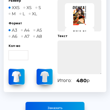
Размер
XXS
XS
S
M
L
XL
Формат
A3
A4
A5
A6
A7
A8
Текст
Кол-во
480
Итого:
р