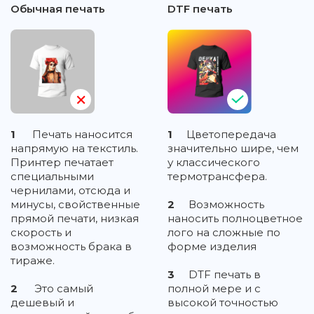
Обычная печать
DTF печать
1
Печать наносится
1
Цветопередача
напрямую на текстиль.
значительно шире, чем
Принтер печатает
у классического
специальными
термотрансфера.
чернилами, отсюда и
минусы, свойственные
2
Возможность
прямой печати, низкая
наносить полноцветное
скорость и
лого на сложные по
возможность брака в
форме изделия
тираже.
3
DTF печать в
2
Это самый
полной мере и с
дешевый и
высокой точностью