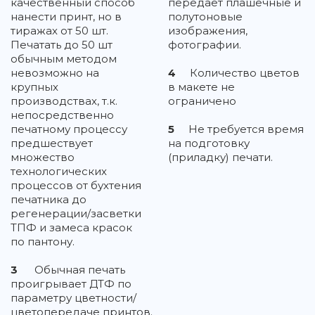
качественный способ
передает плашечные и
нанести принт, но в
полутоновые
тиражах от 50 шт.
изображения,
Печатать до 50 шт
фотографии.
обычным методом
невозможно на
4
Количество цветов
крупных
в макете не
производствах, т.к.
ограничено
непосредственно
печатному процессу
5
Не требуется время
предшествует
на подготовку
множество
(приладку) печати.
технологических
процессов от бухтения
печатника до
регенерации/засветки
ТПФ и замеса красок
по пантону.
3
Обычная печать
проигрывает ДТФ по
параметру цветности/
цветопередаче принтов.