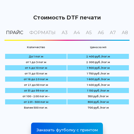
Стоимость DTF печати
ПРАЙС
ФОРМАТЫ
А3
А4
А5
А6
А7
А8
Количество
Цена за мп
До 1 пог.м
2 400 руб. /пог.м
от 1 до 3 пог.м
2 000 руб. /пог.м
от 4 до 10 пог.м
1 900 руб. /пог.м
от 11 до 15 пог.м
1 750 руб. /пог.м
от 16 до 20 пог.м
1 600 руб. /пог.м
от 21 до 50 пог.м
1 400 руб. /пог.м
от 51 до 99 пог.м
1 150 руб. /пог.м
от 100 - 200 пог.м –
950 руб. /пог.м
от 201 - 500 пог.м
800 руб. /пог.м
Более 500 пог.м.
700 руб. /пог.м
Заказать футболку с принтом