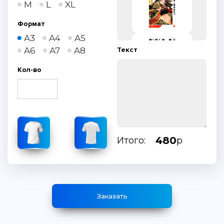
M
L
XL
Формат
A3
A4
A5
A6
A7
A8
Текст
Кол-во
480
Итого:
р