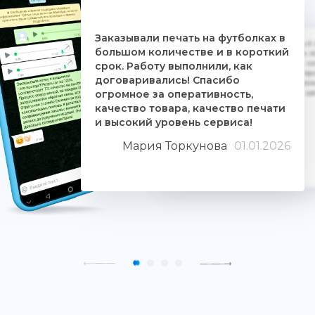
Заказывали печать на футболках в
Дочке на 18-летие решили заказать 5
большом количестве и в короткий
ребятам. Времени было всего сутки. 
взялись за работу, сделали макеты, со
срок. Работу выполнили, как
Огромное им спасибо. Дочка была прос
договаривались! Спасибо
знают свое дело и отдаются ему цели
огромное за оперативность,
людьми. Качество печати хорошее, 
качество товара, качество печати
и высокий уровень сервиса!
Мария Торкунова
01.01.2026