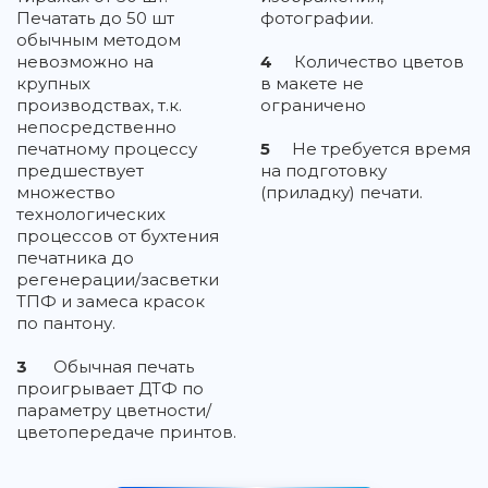
Печатать до 50 шт
фотографии.
обычным методом
невозможно на
4
Количество цветов
крупных
в макете не
производствах, т.к.
ограничено
непосредственно
печатному процессу
5
Не требуется время
предшествует
на подготовку
множество
(приладку) печати.
технологических
процессов от бухтения
печатника до
регенерации/засветки
ТПФ и замеса красок
по пантону.
3
Обычная печать
проигрывает ДТФ по
параметру цветности/
цветопередаче принтов.