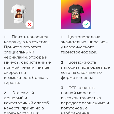
1
Печать наносится
1
Цветопередача
напрямую на текстиль.
значительно шире, чем
Принтер печатает
у классического
специальными
термотрансфера.
чернилами, отсюда и
минусы, свойственные
2
Возможность
прямой печати, низкая
наносить полноцветное
скорость и
лого на сложные по
возможность брака в
форме изделия
тираже.
3
DTF печать в
2
Это самый
полной мере и с
дешевый и
высокой точностью
качественный способ
передает плашечные и
нанести принт, но в
полутоновые
тиражах от 50 шт.
изображения,