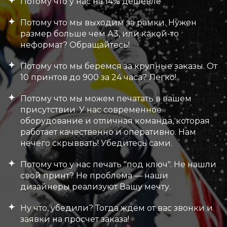
Потому что у нас на 14% дешевле
Потому что мы выходим за рамки. Нужен
размер больше чем А3, или какой-то
неформат? Обращайтесь!
Потому что мы беремся за крупные заказы. От
10 принтов до 900 за 24 часа? Легко!
Потому что мы можем печатать в вашем
присутствии. У нас современное
оборудование и отличная команда, которая
работает качественно и оперативно. Нам
нечего скрыввать! Убедитесь сами.
Потому что у нас печать "под ключ". Не нашли
свой принт? Не проблема — наши
дизайнеры реализуют Вашу мечту.
Ну что, убедили? Тогда ждём от вас звонки и
заявки на просчет заказа!