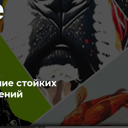
е
ние стойких
ений