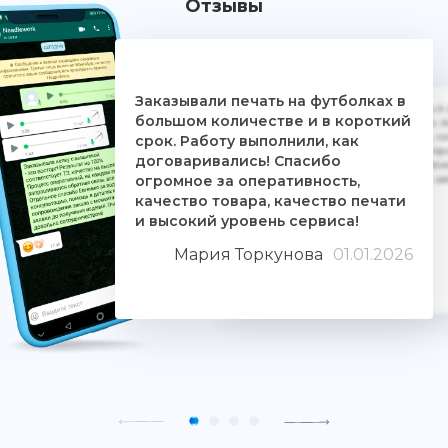
Отзывы
Заказывали печать на футболках в
Дочке на 18-летие решили заказать 5
большом количестве и в короткий
ребятам. Времени было всего сутки. 
взялись за работу, сделали макеты, со
срок. Работу выполнили, как
Огромное им спасибо. Дочка была прос
договаривались! Спасибо
знают свое дело и отдаются ему цели
огромное за оперативность,
людьми. Качество печати хорошее, 
качество товара, качество печати
и высокий уровень сервиса!
Мария Торкунова
01.01.2026