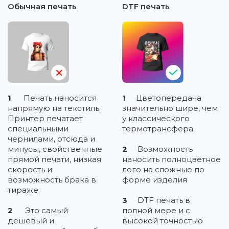
Обычная печать
DTF печать
1
Печать наносится
1
Цветопередача
напрямую на текстиль.
значительно шире, чем
Принтер печатает
у классического
специальными
термотрансфера.
чернилами, отсюда и
минусы, свойственные
2
Возможность
прямой печати, низкая
наносить полноцветное
скорость и
лого на сложные по
возможность брака в
форме изделия
тираже.
3
DTF печать в
2
Это самый
полной мере и с
дешевый и
высокой точностью