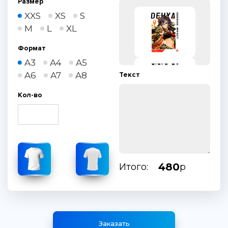
Размер
XXS
XS
S
M
L
XL
Формат
A3
A4
A5
A6
A7
A8
Текст
Кол-во
480
Итого:
р