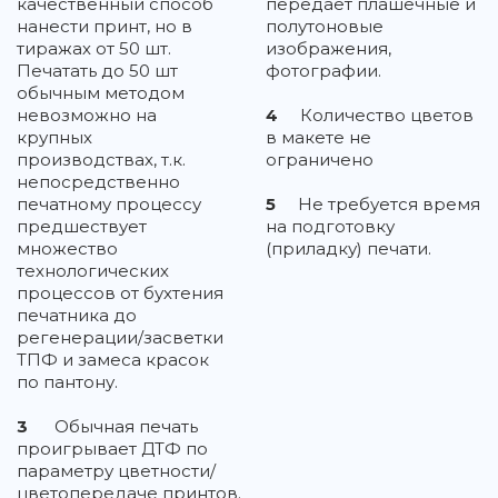
качественный способ
передает плашечные и
нанести принт, но в
полутоновые
тиражах от 50 шт.
изображения,
Печатать до 50 шт
фотографии.
обычным методом
невозможно на
4
Количество цветов
крупных
в макете не
производствах, т.к.
ограничено
непосредственно
печатному процессу
5
Не требуется время
предшествует
на подготовку
множество
(приладку) печати.
технологических
процессов от бухтения
печатника до
регенерации/засветки
ТПФ и замеса красок
по пантону.
3
Обычная печать
проигрывает ДТФ по
параметру цветности/
цветопередаче принтов.