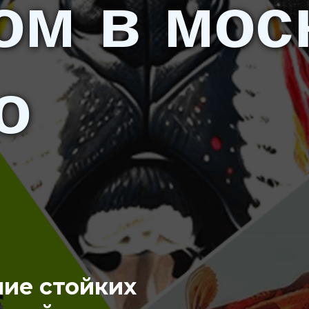
ом в мос
о
ние стойких