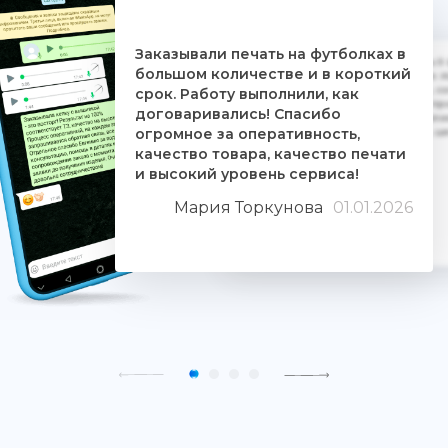
Заказывали печать на футболках в
Дочке на 18-летие решили заказать 5
большом количестве и в короткий
ребятам. Времени было всего сутки. 
взялись за работу, сделали макеты, со
срок. Работу выполнили, как
Огромное им спасибо. Дочка была прос
договаривались! Спасибо
знают свое дело и отдаются ему цели
огромное за оперативность,
людьми. Качество печати хорошее, 
качество товара, качество печати
и высокий уровень сервиса!
Мария Торкунова
01.01.2026