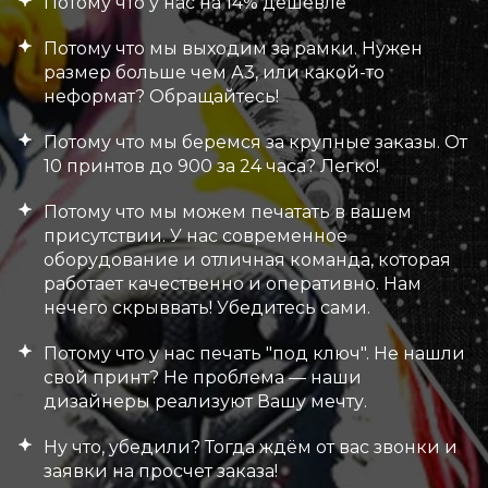
Потому что у нас на 14% дешевле
Потому что мы выходим за рамки. Нужен
размер больше чем А3, или какой-то
неформат? Обращайтесь!
Потому что мы беремся за крупные заказы. От
10 принтов до 900 за 24 часа? Легко!
Потому что мы можем печатать в вашем
присутствии. У нас современное
оборудование и отличная команда, которая
работает качественно и оперативно. Нам
нечего скрыввать! Убедитесь сами.
Потому что у нас печать "под ключ". Не нашли
свой принт? Не проблема — наши
дизайнеры реализуют Вашу мечту.
Ну что, убедили? Тогда ждём от вас звонки и
заявки на просчет заказа!