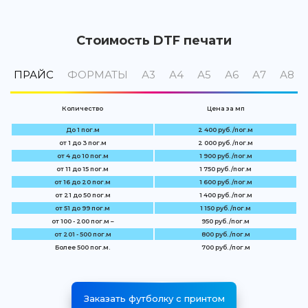
Стоимость DTF печати
ПРАЙС
ФОРМАТЫ
А3
А4
А5
А6
А7
А8
Количество
Цена за мп
До 1 пог.м
2 400 руб. /пог.м
от 1 до 3 пог.м
2 000 руб. /пог.м
от 4 до 10 пог.м
1 900 руб. /пог.м
от 11 до 15 пог.м
1 750 руб. /пог.м
от 16 до 20 пог.м
1 600 руб. /пог.м
от 21 до 50 пог.м
1 400 руб. /пог.м
от 51 до 99 пог.м
1 150 руб. /пог.м
от 100 - 200 пог.м –
950 руб. /пог.м
от 201 - 500 пог.м
800 руб. /пог.м
Более 500 пог.м.
700 руб. /пог.м
Заказать футболку с принтом