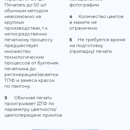
Печатать до 50 шт
фотографии.
обычным методом
невозможно на
4
Количество цветов
крупных
в макете не
производствах, т.к.
ограничено
непосредственно
печатному процессу
5
Не требуется время
предшествует
на подготовку
множество
(приладку) печати.
технологических
процессов от бухтения
печатника до
регенерации/засветки
ТПФ и замеса красок
по пантону.
3
Обычная печать
проигрывает ДТФ по
параметру цветности/
цветопередаче принтов.