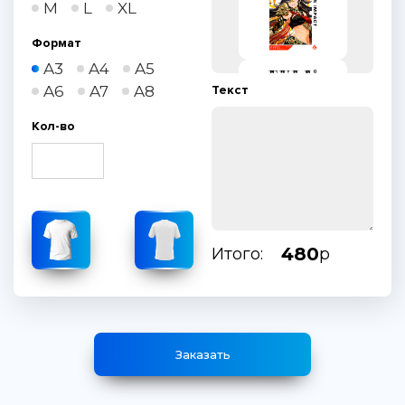
M
L
XL
Формат
A3
A4
A5
A6
A7
A8
Текст
Кол-во
480
Итого:
р