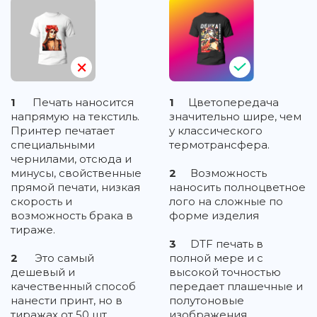
1
Печать наносится
1
Цветопередача
напрямую на текстиль.
значительно шире, чем
Принтер печатает
у классического
специальными
термотрансфера.
чернилами, отсюда и
минусы, свойственные
2
Возможность
прямой печати, низкая
наносить полноцветное
скорость и
лого на сложные по
возможность брака в
форме изделия
тираже.
3
DTF печать в
2
Это самый
полной мере и с
дешевый и
высокой точностью
качественный способ
передает плашечные и
нанести принт, но в
полутоновые
тиражах от 50 шт.
изображения,