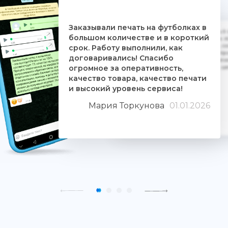
Заказывали печать на футболках в
Дочке на 18-летие решили заказать 5
большом количестве и в короткий
ребятам. Времени было всего сутки. 
взялись за работу, сделали макеты, со
срок. Работу выполнили, как
Огромное им спасибо. Дочка была прос
договаривались! Спасибо
знают свое дело и отдаются ему цели
огромное за оперативность,
людьми. Качество печати хорошее, 
качество товара, качество печати
и высокий уровень сервиса!
Мария Торкунова
01.01.2026