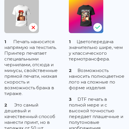
1
Печать наносится
1
Цветопередача
напрямую на текстиль.
значительно шире, чем
Принтер печатает
у классического
специальными
термотрансфера.
чернилами, отсюда и
минусы, свойственные
2
Возможность
прямой печати, низкая
наносить полноцветное
скорость и
лого на сложные по
возможность брака в
форме изделия
тираже.
3
DTF печать в
2
Это самый
полной мере и с
дешевый и
высокой точностью
качественный способ
передает плашечные и
нанести принт, но в
полутоновые
тиражах от 50 шт.
изображения,