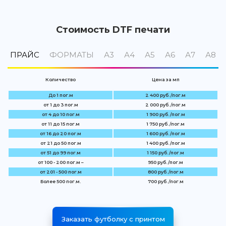
Стоимость DTF печати
ПРАЙС
ФОРМАТЫ
А3
А4
А5
А6
А7
А8
Количество
Цена за мп
До 1 пог.м
2 400 руб. /пог.м
от 1 до 3 пог.м
2 000 руб. /пог.м
от 4 до 10 пог.м
1 900 руб. /пог.м
от 11 до 15 пог.м
1 750 руб. /пог.м
от 16 до 20 пог.м
1 600 руб. /пог.м
от 21 до 50 пог.м
1 400 руб. /пог.м
от 51 до 99 пог.м
1 150 руб. /пог.м
от 100 - 200 пог.м –
950 руб. /пог.м
от 201 - 500 пог.м
800 руб. /пог.м
Более 500 пог.м.
700 руб. /пог.м
Заказать футболку с принтом