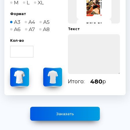
M
L
XL
Формат
A3
A4
A5
A6
A7
A8
Текст
Кол-во
480
Итого:
р