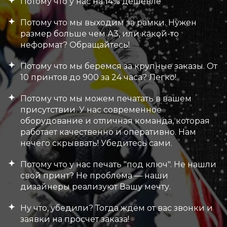
Потому что у нас на 14% дешевле
Потому что мы выходим за рамки. Нужен
размер больше чем А3, или какой-то
неформат? Обращайтесь!
Потому что мы беремся за крупные заказы. От
10 принтов до 900 за 24 часа? Легко!
Потому что мы можем печатать в вашем
присутствии. У нас современное
оборудование и отличная команда, которая
работает качественно и оперативно. Нам
нечего скрыввать! Убедитесь сами.
Потому что у нас печать "под ключ". Не нашли
свой принт? Не проблема — наши
дизайнеры реализуют Вашу мечту.
Ну что, убедили? Тогда ждём от вас звонки и
заявки на просчет заказа!