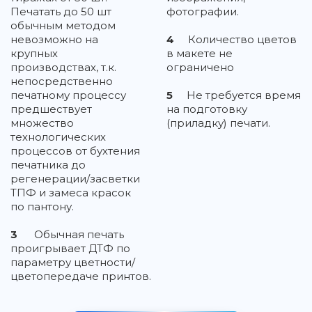
Печатать до 50 шт
фотографии.
обычным методом
невозможно на
4
Количество цветов
крупных
в макете не
производствах, т.к.
ограничено
непосредственно
печатному процессу
5
Не требуется время
предшествует
на подготовку
множество
(приладку) печати.
технологических
процессов от бухтения
печатника до
регенерации/засветки
ТПФ и замеса красок
по пантону.
3
Обычная печать
проигрывает ДТФ по
параметру цветности/
цветопередаче принтов.