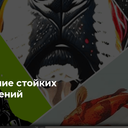
ние стойких
ений