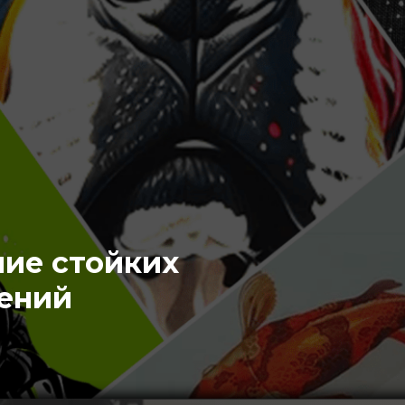
ние стойких
ений