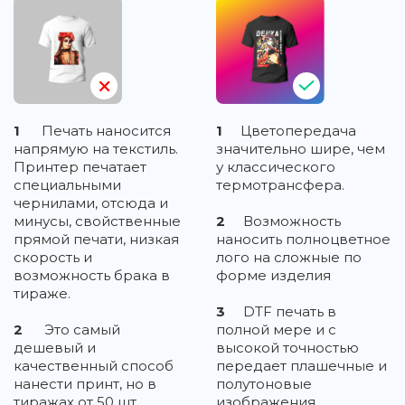
1
Печать наносится
1
Цветопередача
напрямую на текстиль.
значительно шире, чем
Принтер печатает
у классического
специальными
термотрансфера.
чернилами, отсюда и
минусы, свойственные
2
Возможность
прямой печати, низкая
наносить полноцветное
скорость и
лого на сложные по
возможность брака в
форме изделия
тираже.
3
DTF печать в
2
Это самый
полной мере и с
дешевый и
высокой точностью
качественный способ
передает плашечные и
нанести принт, но в
полутоновые
тиражах от 50 шт.
изображения,