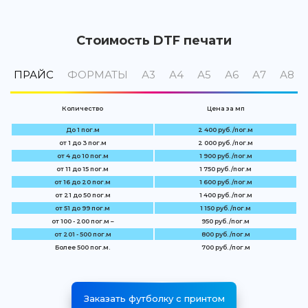
Стоимость DTF печати
ПРАЙС
ФОРМАТЫ
А3
А4
А5
А6
А7
А8
Количество
Цена за мп
До 1 пог.м
2 400 руб. /пог.м
от 1 до 3 пог.м
2 000 руб. /пог.м
от 4 до 10 пог.м
1 900 руб. /пог.м
от 11 до 15 пог.м
1 750 руб. /пог.м
от 16 до 20 пог.м
1 600 руб. /пог.м
от 21 до 50 пог.м
1 400 руб. /пог.м
от 51 до 99 пог.м
1 150 руб. /пог.м
от 100 - 200 пог.м –
950 руб. /пог.м
от 201 - 500 пог.м
800 руб. /пог.м
Более 500 пог.м.
700 руб. /пог.м
Заказать футболку с принтом