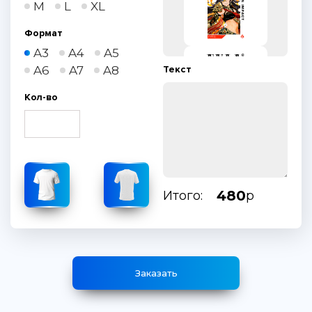
M
L
XL
Формат
A3
A4
A5
A6
A7
A8
Текст
Кол-во
480
Итого:
р