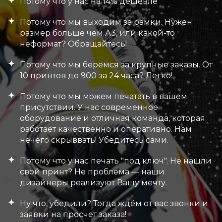
Потому что у нас на 14% дешевле
Потому что мы выходим за рамки. Нужен
размер больше чем А3, или какой-то
неформат? Обращайтесь!
Потому что мы беремся за крупные заказы. От
10 принтов до 900 за 24 часа? Легко!
Потому что мы можем печатать в вашем
присутствии. У нас современное
оборудование и отличная команда, которая
работает качественно и оперативно. Нам
нечего скрыввать! Убедитесь сами.
Потому что у нас печать "под ключ". Не нашли
свой принт? Не проблема — наши
дизайнеры реализуют Вашу мечту.
Ну что, убедили? Тогда ждём от вас звонки и
заявки на просчет заказа!