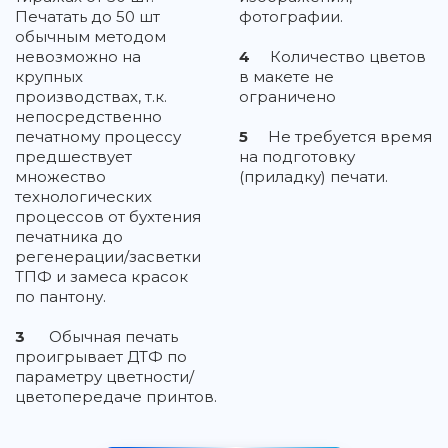
Печатать до 50 шт
фотографии.
обычным методом
невозможно на
4
Количество цветов
крупных
в макете не
производствах, т.к.
ограничено
непосредственно
печатному процессу
5
Не требуется время
предшествует
на подготовку
множество
(приладку) печати.
технологических
процессов от бухтения
печатника до
регенерации/засветки
ТПФ и замеса красок
по пантону.
3
Обычная печать
проигрывает ДТФ по
параметру цветности/
цветопередаче принтов.