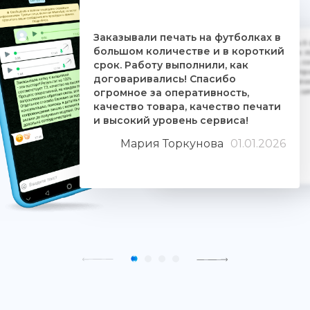
Заказывали печать на футболках в
Дочке на 18-летие решили заказать 5
большом количестве и в короткий
ребятам. Времени было всего сутки. 
взялись за работу, сделали макеты, со
срок. Работу выполнили, как
Огромное им спасибо. Дочка была прос
договаривались! Спасибо
знают свое дело и отдаются ему цели
огромное за оперативность,
людьми. Качество печати хорошее, 
качество товара, качество печати
и высокий уровень сервиса!
Мария Торкунова
01.01.2026