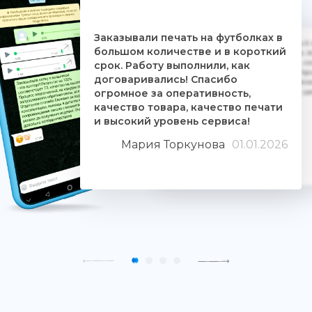
Заказывали печать на футболках в
Дочке на 18-летие решили заказать 5
большом количестве и в короткий
ребятам. Времени было всего сутки. 
взялись за работу, сделали макеты, со
срок. Работу выполнили, как
Огромное им спасибо. Дочка была прос
договаривались! Спасибо
знают свое дело и отдаются ему цели
огромное за оперативность,
людьми. Качество печати хорошее, 
качество товара, качество печати
и высокий уровень сервиса!
Мария Торкунова
01.01.2026