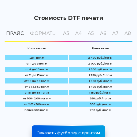
Стоимость DTF печати
ПРАЙС
ФОРМАТЫ
А3
А4
А5
А6
А7
А8
Количество
Цена за мп
До 1 пог.м
2 400 руб. /пог.м
от 1 до 3 пог.м
2 000 руб. /пог.м
от 4 до 10 пог.м
1 900 руб. /пог.м
от 11 до 15 пог.м
1 750 руб. /пог.м
от 16 до 20 пог.м
1 600 руб. /пог.м
от 21 до 50 пог.м
1 400 руб. /пог.м
от 51 до 99 пог.м
1 150 руб. /пог.м
от 100 - 200 пог.м –
950 руб. /пог.м
от 201 - 500 пог.м
800 руб. /пог.м
Более 500 пог.м.
700 руб. /пог.м
Заказать футболку с принтом