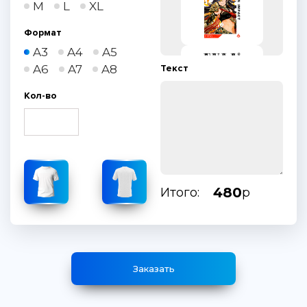
M
L
XL
Формат
A3
A4
A5
A6
A7
A8
Текст
Кол-во
480
Итого:
р