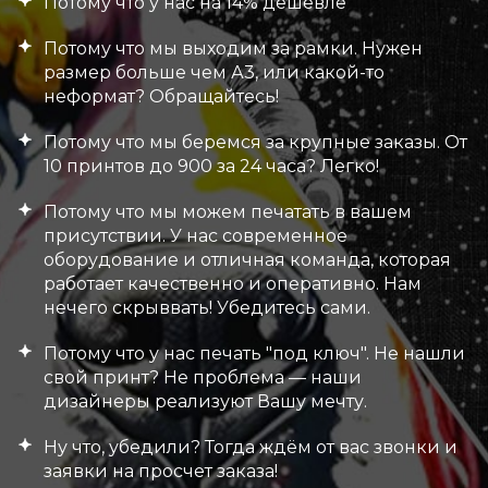
Потому что у нас на 14% дешевле
Потому что мы выходим за рамки. Нужен
размер больше чем А3, или какой-то
неформат? Обращайтесь!
Потому что мы беремся за крупные заказы. От
10 принтов до 900 за 24 часа? Легко!
Потому что мы можем печатать в вашем
присутствии. У нас современное
оборудование и отличная команда, которая
работает качественно и оперативно. Нам
нечего скрыввать! Убедитесь сами.
Потому что у нас печать "под ключ". Не нашли
свой принт? Не проблема — наши
дизайнеры реализуют Вашу мечту.
Ну что, убедили? Тогда ждём от вас звонки и
заявки на просчет заказа!