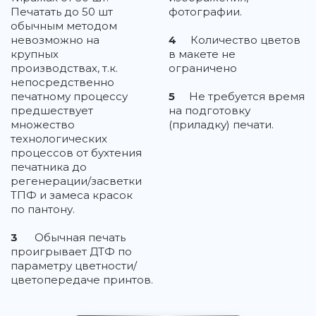
Печатать до 50 шт
фотографии.
обычным методом
невозможно на
4
Количество цветов
крупных
в макете не
производствах, т.к.
ограничено
непосредственно
печатному процессу
5
Не требуется время
предшествует
на подготовку
множество
(приладку) печати.
технологических
процессов от бухтения
печатника до
регенерации/засветки
ТПФ и замеса красок
по пантону.
3
Обычная печать
проигрывает ДТФ по
параметру цветности/
цветопередаче принтов.