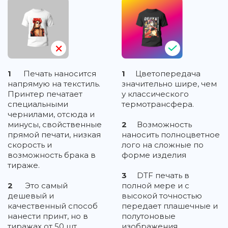
1
Печать наносится
1
Цветопередача
напрямую на текстиль.
значительно шире, чем
Принтер печатает
у классического
специальными
термотрансфера.
чернилами, отсюда и
минусы, свойственные
2
Возможность
прямой печати, низкая
наносить полноцветное
скорость и
лого на сложные по
возможность брака в
форме изделия
тираже.
3
DTF печать в
2
Это самый
полной мере и с
дешевый и
высокой точностью
качественный способ
передает плашечные и
нанести принт, но в
полутоновые
тиражах от 50 шт.
изображения,