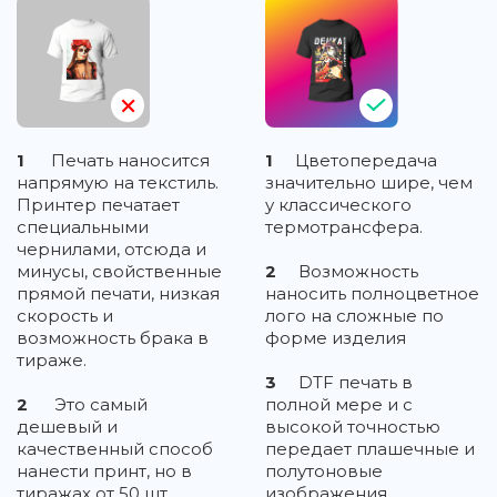
1
Печать наносится
1
Цветопередача
напрямую на текстиль.
значительно шире, чем
Принтер печатает
у классического
специальными
термотрансфера.
чернилами, отсюда и
минусы, свойственные
2
Возможность
прямой печати, низкая
наносить полноцветное
скорость и
лого на сложные по
возможность брака в
форме изделия
тираже.
3
DTF печать в
2
Это самый
полной мере и с
дешевый и
высокой точностью
качественный способ
передает плашечные и
нанести принт, но в
полутоновые
тиражах от 50 шт.
изображения,