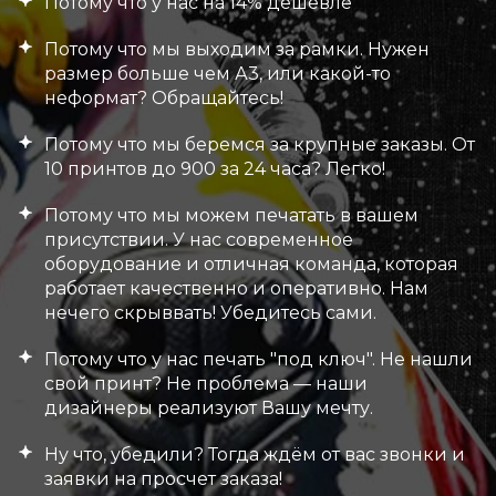
Потому что у нас на 14% дешевле
Потому что мы выходим за рамки. Нужен
размер больше чем А3, или какой-то
неформат? Обращайтесь!
Потому что мы беремся за крупные заказы. От
10 принтов до 900 за 24 часа? Легко!
Потому что мы можем печатать в вашем
присутствии. У нас современное
оборудование и отличная команда, которая
работает качественно и оперативно. Нам
нечего скрыввать! Убедитесь сами.
Потому что у нас печать "под ключ". Не нашли
свой принт? Не проблема — наши
дизайнеры реализуют Вашу мечту.
Ну что, убедили? Тогда ждём от вас звонки и
заявки на просчет заказа!