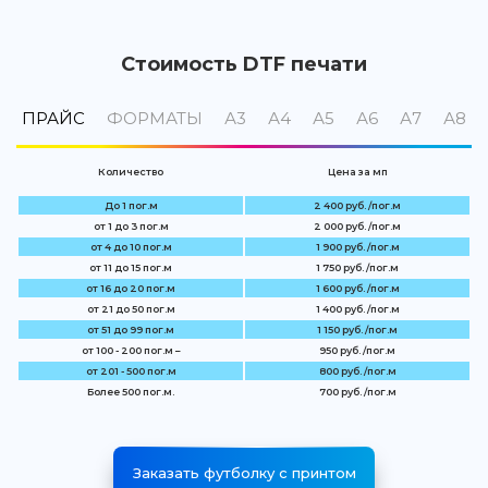
Стоимость DTF печати
ПРАЙС
ФОРМАТЫ
А3
А4
А5
А6
А7
А8
Количество
Цена за мп
До 1 пог.м
2 400 руб. /пог.м
от 1 до 3 пог.м
2 000 руб. /пог.м
от 4 до 10 пог.м
1 900 руб. /пог.м
от 11 до 15 пог.м
1 750 руб. /пог.м
от 16 до 20 пог.м
1 600 руб. /пог.м
от 21 до 50 пог.м
1 400 руб. /пог.м
от 51 до 99 пог.м
1 150 руб. /пог.м
от 100 - 200 пог.м –
950 руб. /пог.м
от 201 - 500 пог.м
800 руб. /пог.м
Более 500 пог.м.
700 руб. /пог.м
Заказать футболку с принтом