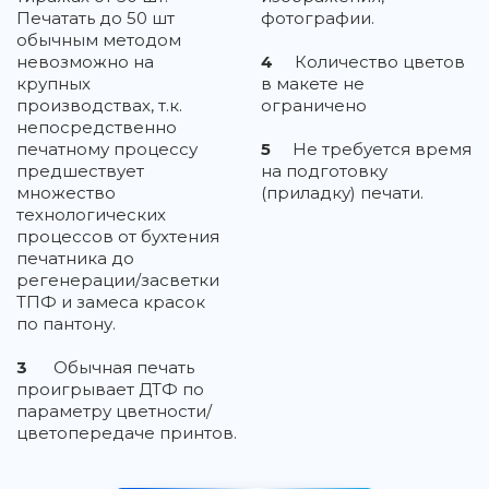
Печатать до 50 шт
фотографии.
обычным методом
невозможно на
4
Количество цветов
крупных
в макете не
производствах, т.к.
ограничено
непосредственно
печатному процессу
5
Не требуется время
предшествует
на подготовку
множество
(приладку) печати.
технологических
процессов от бухтения
печатника до
регенерации/засветки
ТПФ и замеса красок
по пантону.
3
Обычная печать
проигрывает ДТФ по
параметру цветности/
цветопередаче принтов.