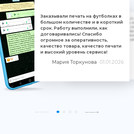
Заказывали печать на футболках в
Дочке на 18-летие решили заказать 5
большом количестве и в короткий
ребятам. Времени было всего сутки. 
взялись за работу, сделали макеты, со
срок. Работу выполнили, как
Огромное им спасибо. Дочка была прос
договаривались! Спасибо
знают свое дело и отдаются ему цели
огромное за оперативность,
людьми. Качество печати хорошее, 
качество товара, качество печати
и высокий уровень сервиса!
Мария Торкунова
01.01.2026