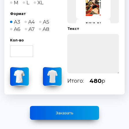
M
L
XL
Формат
A3
A4
A5
A6
A7
A8
Текст
Кол-во
480
Итого:
р