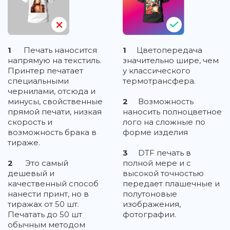
1
Печать наносится
1
Цветопередача
напрямую на текстиль.
значительно шире, чем
Принтер печатает
у классического
специальными
термотрансфера.
чернилами, отсюда и
минусы, свойственные
2
Возможность
прямой печати, низкая
наносить полноцветное
скорость и
лого на сложные по
возможность брака в
форме изделия
тираже.
3
DTF печать в
2
Это самый
полной мере и с
дешевый и
высокой точностью
качественный способ
передает плашечные и
нанести принт, но в
полутоновые
тиражах от 50 шт.
изображения,
Печатать до 50 шт
фотографии.
обычным методом