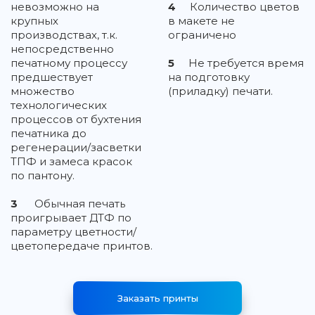
невозможно на
4
Количество цветов
крупных
в макете не
производствах, т.к.
ограничено
непосредственно
печатному процессу
5
Не требуется время
предшествует
на подготовку
множество
(приладку) печати.
технологических
процессов от бухтения
печатника до
регенерации/засветки
ТПФ и замеса красок
по пантону.
3
Обычная печать
проигрывает ДТФ по
параметру цветности/
цветопередаче принтов.
Заказать принты