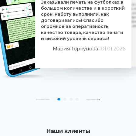
Заказывали печать на футболках в
Дочке на 18-летие решили заказать 5
большом количестве и в короткий
ребятам. Времени было всего сутки. 
взялись за работу, сделали макеты, со
срок. Работу выполнили, как
Огромное им спасибо. Дочка была прос
договаривались! Спасибо
знают свое дело и отдаются ему цели
огромное за оперативность,
людьми. Качество печати хорошее, 
качество товара, качество печати
и высокий уровень сервиса!
Мария Торкунова
01.01.2026
Наши клиенты