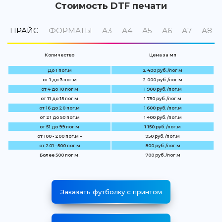
Стоимость DTF печати
ПРАЙС
ФОРМАТЫ
А3
А4
А5
А6
А7
А8
Количество
Цена за мп
До 1 пог.м
2 400 руб. /пог.м
от 1 до 3 пог.м
2 000 руб. /пог.м
от 4 до 10 пог.м
1 900 руб. /пог.м
от 11 до 15 пог.м
1 750 руб. /пог.м
от 16 до 20 пог.м
1 600 руб. /пог.м
от 21 до 50 пог.м
1 400 руб. /пог.м
от 51 до 99 пог.м
1 150 руб. /пог.м
от 100 - 200 пог.м –
950 руб. /пог.м
от 201 - 500 пог.м
800 руб. /пог.м
Более 500 пог.м.
700 руб. /пог.м
Заказать футболку с принтом