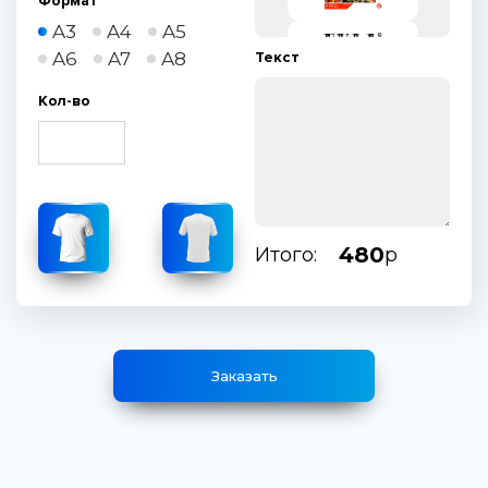
Формат
A3
A4
A5
A6
A7
A8
Текст
Кол-во
480
Итого:
р