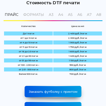
Стоимость DTF печати
ПРАЙС
ФОРМАТЫ
А3
А4
А5
А6
А7
А8
Количество
Цена за мп
До 1 пог.м
2 400 руб. /пог.м
от 1 до 3 пог.м
2 000 руб. /пог.м
от 4 до 10 пог.м
1 900 руб. /пог.м
от 11 до 15 пог.м
1 750 руб. /пог.м
от 16 до 20 пог.м
1 600 руб. /пог.м
от 21 до 50 пог.м
1 400 руб. /пог.м
от 51 до 99 пог.м
1 150 руб. /пог.м
от 100 - 200 пог.м –
950 руб. /пог.м
от 201 - 500 пог.м
800 руб. /пог.м
Более 500 пог.м.
700 руб. /пог.м
Заказать футболку с принтом