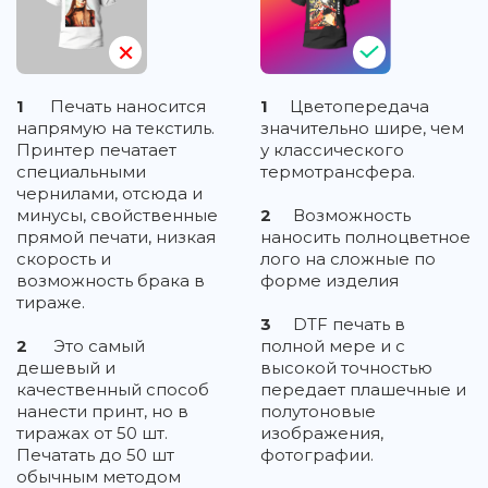
1
Печать наносится
1
Цветопередача
напрямую на текстиль.
значительно шире, чем
Принтер печатает
у классического
специальными
термотрансфера.
чернилами, отсюда и
минусы, свойственные
2
Возможность
прямой печати, низкая
наносить полноцветное
скорость и
лого на сложные по
возможность брака в
форме изделия
тираже.
3
DTF печать в
2
Это самый
полной мере и с
дешевый и
высокой точностью
качественный способ
передает плашечные и
нанести принт, но в
полутоновые
тиражах от 50 шт.
изображения,
Печатать до 50 шт
фотографии.
обычным методом