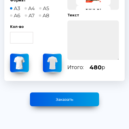
Формат
A3
A4
A5
A6
A7
A8
Текст
Кол-во
480
Итого:
р