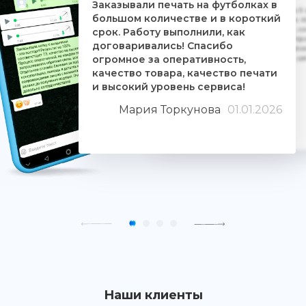
Заказывали печать на футболках в
Дочке на 18-летие решили заказать 5
большом количестве и в короткий
ребятам. Времени было всего сутки. 
взялись за работу, сделали макеты, со
срок. Работу выполнили, как
Огромное им спасибо. Дочка была прос
договаривались! Спасибо
знают свое дело и отдаются ему цели
огромное за оперативность,
людьми. Качество печати хорошее, 
качество товара, качество печати
и высокий уровень сервиса!
Мария Торкунова
01.01.2026
Наши клиенты