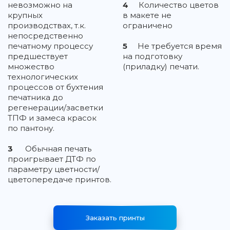
невозможно на
4
Количество цветов
крупных
в макете не
производствах, т.к.
ограничено
непосредственно
печатному процессу
5
Не требуется время
предшествует
на подготовку
множество
(приладку) печати.
технологических
процессов от бухтения
печатника до
регенерации/засветки
ТПФ и замеса красок
по пантону.
3
Обычная печать
проигрывает ДТФ по
параметру цветности/
цветопередаче принтов.
Заказать принты