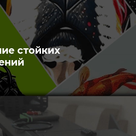
ние стойких
ений