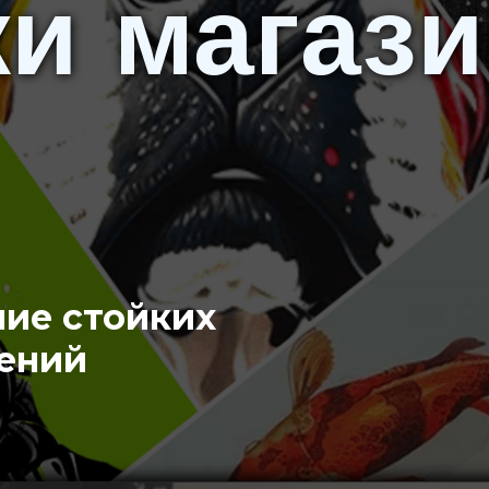
и магази
ние стойких
ений