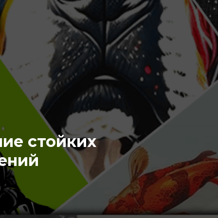
м
ние стойких
ений