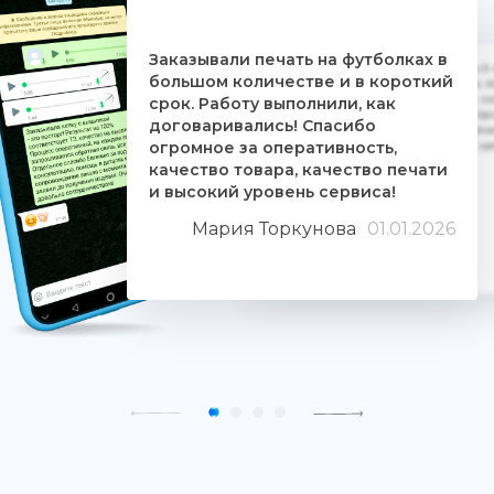
Заказывали печать на футболках в
Дочке на 18-летие решили заказать 5
большом количестве и в короткий
ребятам. Времени было всего сутки. 
взялись за работу, сделали макеты, со
срок. Работу выполнили, как
Огромное им спасибо. Дочка была прос
договаривались! Спасибо
знают свое дело и отдаются ему цели
огромное за оперативность,
людьми. Качество печати хорошее, 
качество товара, качество печати
и высокий уровень сервиса!
Мария Торкунова
01.01.2026