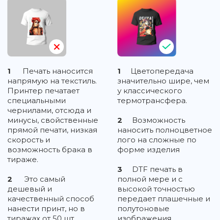
1
Печать наносится
1
Цветопередача
напрямую на текстиль.
значительно шире, чем
Принтер печатает
у классического
специальными
термотрансфера.
чернилами, отсюда и
минусы, свойственные
2
Возможность
прямой печати, низкая
наносить полноцветное
скорость и
лого на сложные по
возможность брака в
форме изделия
тираже.
3
DTF печать в
2
Это самый
полной мере и с
дешевый и
высокой точностью
качественный способ
передает плашечные и
нанести принт, но в
полутоновые
тиражах от 50 шт.
изображения,