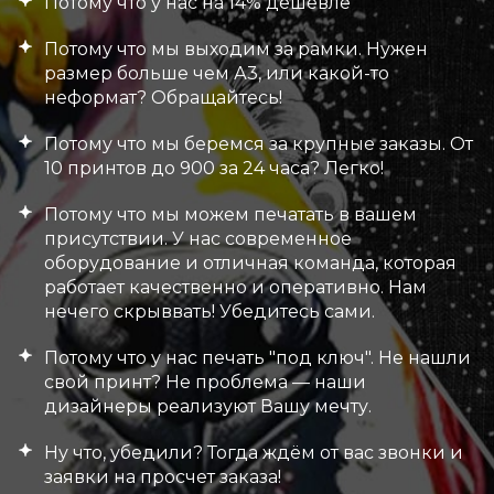
Потому что у нас на 14% дешевле
Потому что мы выходим за рамки. Нужен
размер больше чем А3, или какой-то
неформат? Обращайтесь!
Потому что мы беремся за крупные заказы. От
10 принтов до 900 за 24 часа? Легко!
Потому что мы можем печатать в вашем
присутствии. У нас современное
оборудование и отличная команда, которая
работает качественно и оперативно. Нам
нечего скрыввать! Убедитесь сами.
Потому что у нас печать "под ключ". Не нашли
свой принт? Не проблема — наши
дизайнеры реализуют Вашу мечту.
Ну что, убедили? Тогда ждём от вас звонки и
заявки на просчет заказа!