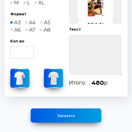
M
L
XL
Формат
A3
A4
A5
A6
A7
A8
Текст
Кол-во
480
Итого:
р