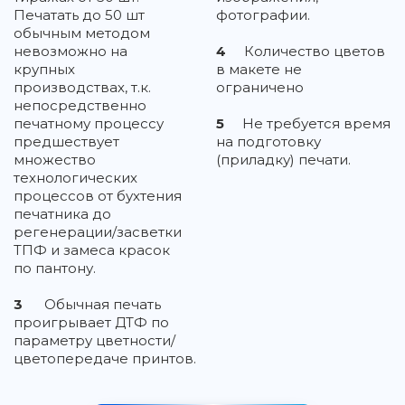
Печатать до 50 шт
фотографии.
обычным методом
невозможно на
4
Количество цветов
крупных
в макете не
производствах, т.к.
ограничено
непосредственно
печатному процессу
5
Не требуется время
предшествует
на подготовку
множество
(приладку) печати.
технологических
процессов от бухтения
печатника до
регенерации/засветки
ТПФ и замеса красок
по пантону.
3
Обычная печать
проигрывает ДТФ по
параметру цветности/
цветопередаче принтов.