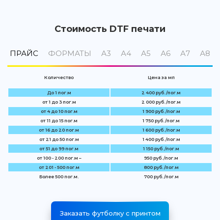
Стоимость DTF печати
ПРАЙС
ФОРМАТЫ
А3
А4
А5
А6
А7
А8
Количество
Цена за мп
До 1 пог.м
2 400 руб. /пог.м
от 1 до 3 пог.м
2 000 руб. /пог.м
от 4 до 10 пог.м
1 900 руб. /пог.м
от 11 до 15 пог.м
1 750 руб. /пог.м
от 16 до 20 пог.м
1 600 руб. /пог.м
от 21 до 50 пог.м
1 400 руб. /пог.м
от 51 до 99 пог.м
1 150 руб. /пог.м
от 100 - 200 пог.м –
950 руб. /пог.м
от 201 - 500 пог.м
800 руб. /пог.м
Более 500 пог.м.
700 руб. /пог.м
Заказать футболку с принтом