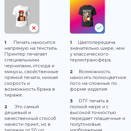
1
Печать наносится
1
Цветопередача
напрямую на текстиль.
значительно шире, чем
Принтер печатает
у классического
специальными
термотрансфера.
чернилами, отсюда и
минусы, свойственные
2
Возможность
прямой печати, низкая
наносить полноцветное
скорость и
лого на сложные по
возможность брака в
форме изделия
тираже.
3
DTF печать в
2
Это самый
полной мере и с
дешевый и
высокой точностью
качественный способ
передает плашечные и
нанести принт, но в
полутоновые
тиражах от 50 шт.
изображения,