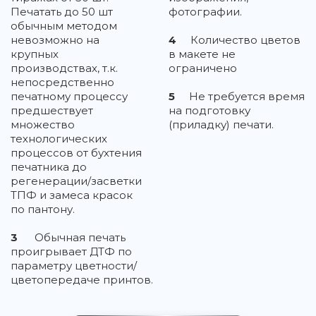
Печатать до 50 шт
фотографии.
обычным методом
невозможно на
4
Количество цветов
крупных
в макете не
производствах, т.к.
ограничено
непосредственно
печатному процессу
5
Не требуется время
предшествует
на подготовку
множество
(приладку) печати.
технологических
процессов от бухтения
печатника до
регенерации/засветки
ТПФ и замеса красок
по пантону.
3
Обычная печать
проигрывает ДТФ по
параметру цветности/
цветопередаче принтов.