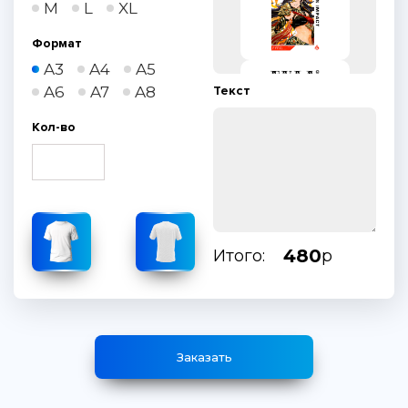
M
L
XL
Формат
A3
A4
A5
A6
A7
A8
Текст
Кол-во
480
Итого:
р