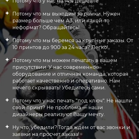
Потому что у нас на 14% дешевле
Потому что мы выходим за рамки. Нужен
размер больше чем А3, или какой-то
неформат? Обращайтесь!
Потому что мы беремся за крупные заказы. От
10 принтов до 900 за 24 часа? Легко!
Потому что мы можем печатать в вашем
присутствии. У нас современное
оборудование и отличная команда, которая
работает качественно и оперативно. Нам
нечего скрыввать! Убедитесь сами.
Потому что у нас печать "под ключ". Не нашли
свой принт? Не проблема — наши
дизайнеры реализуют Вашу мечту.
Ну что, убедили? Тогда ждём от вас звонки и
заявки на просчет заказа!