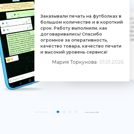
Заказывали печать на футболках в
Дочке на 18-летие решили заказать 5
большом количестве и в короткий
ребятам. Времени было всего сутки. 
взялись за работу, сделали макеты, со
срок. Работу выполнили, как
Огромное им спасибо. Дочка была прос
договаривались! Спасибо
знают свое дело и отдаются ему цели
огромное за оперативность,
людьми. Качество печати хорошее, 
качество товара, качество печати
и высокий уровень сервиса!
Мария Торкунова
01.01.2026