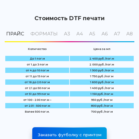
Стоимость DTF печати
ПРАЙС
ФОРМАТЫ
А3
А4
А5
А6
А7
А8
Количество
Цена за мп
До 1 пог.м
2 400 руб. /пог.м
от 1 до 3 пог.м
2 000 руб. /пог.м
от 4 до 10 пог.м
1 900 руб. /пог.м
от 11 до 15 пог.м
1 750 руб. /пог.м
от 16 до 20 пог.м
1 600 руб. /пог.м
от 21 до 50 пог.м
1 400 руб. /пог.м
от 51 до 99 пог.м
1 150 руб. /пог.м
от 100 - 200 пог.м –
950 руб. /пог.м
от 201 - 500 пог.м
800 руб. /пог.м
Более 500 пог.м.
700 руб. /пог.м
Заказать футболку с принтом