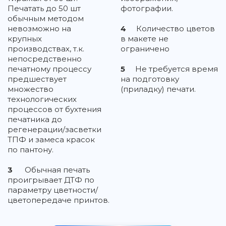
Печатать до 50 шт
фотографии.
обычным методом
невозможно на
4
Количество цветов
крупных
в макете не
производствах, т.к.
ограничено
непосредственно
печатному процессу
5
Не требуется время
предшествует
на подготовку
множество
(приладку) печати.
технологических
процессов от бухтения
печатника до
регенерации/засветки
ТПФ и замеса красок
по пантону.
3
Обычная печать
проигрывает ДТФ по
параметру цветности/
цветопередаче принтов.