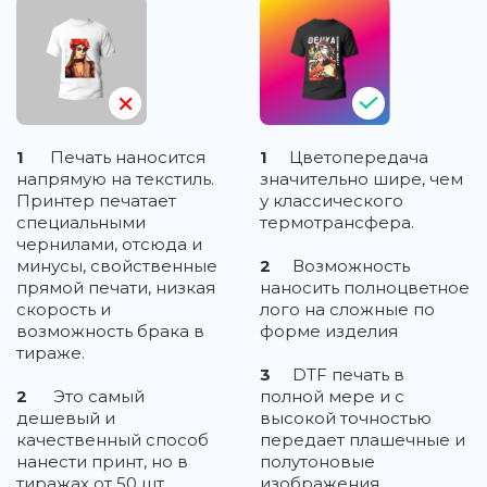
1
Печать наносится
1
Цветопередача
напрямую на текстиль.
значительно шире, чем
Принтер печатает
у классического
специальными
термотрансфера.
чернилами, отсюда и
минусы, свойственные
2
Возможность
прямой печати, низкая
наносить полноцветное
скорость и
лого на сложные по
возможность брака в
форме изделия
тираже.
3
DTF печать в
2
Это самый
полной мере и с
дешевый и
высокой точностью
качественный способ
передает плашечные и
нанести принт, но в
полутоновые
тиражах от 50 шт.
изображения,