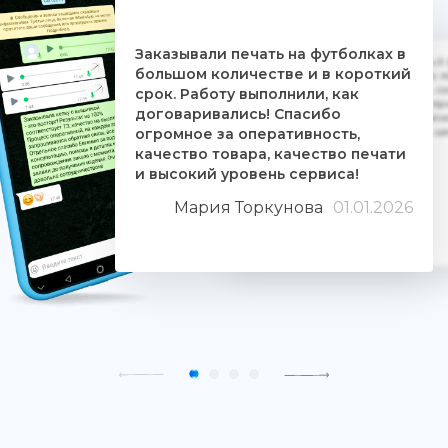
Заказывали печать на футболках в
Дочке на 18-летие решили заказать 5
большом количестве и в короткий
ребятам. Времени было всего сутки. 
взялись за работу, сделали макеты, со
срок. Работу выполнили, как
Огромное им спасибо. Дочка была прос
договаривались! Спасибо
знают свое дело и отдаются ему цели
огромное за оперативность,
людьми. Качество печати хорошее, 
качество товара, качество печати
и высокий уровень сервиса!
Мария Торкунова
01.01.2026