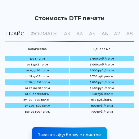
Стоимость DTF печати
ПРАЙС
ФОРМАТЫ
А3
А4
А5
А6
А7
А8
Количество
Цена за мп
До 1 пог.м
2 400 руб. /пог.м
от 1 до 3 пог.м
2 000 руб. /пог.м
от 4 до 10 пог.м
1 900 руб. /пог.м
от 11 до 15 пог.м
1 750 руб. /пог.м
от 16 до 20 пог.м
1 600 руб. /пог.м
от 21 до 50 пог.м
1 400 руб. /пог.м
от 51 до 99 пог.м
1 150 руб. /пог.м
от 100 - 200 пог.м –
950 руб. /пог.м
от 201 - 500 пог.м
800 руб. /пог.м
Более 500 пог.м.
700 руб. /пог.м
Заказать футболку с принтом