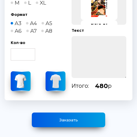
M
L
XL
Формат
A3
A4
A5
A6
A7
A8
Текст
Кол-во
480
Итого:
р