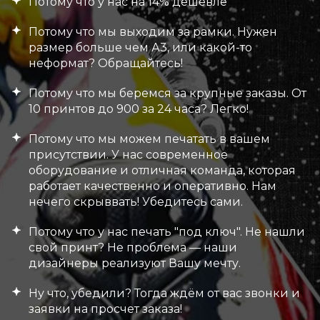
Потому что у нас на 14% дешевле
Потому что мы выходим за рамки. Нужен
размер больше чем А3, или какой-то
неформат? Обращайтесь!
Потому что мы беремся за крупные заказы. От
10 принтов до 900 за 24 часа? Легко!
Потому что мы можем печатать в вашем
присутствии. У нас современное
оборудование и отличная команда, которая
работает качественно и оперативно. Нам
нечего скрыввать! Убедитесь сами.
Потому что у нас печать "под ключ". Не нашли
свой принт? Не проблема — наши
дизайнеры реализуют Вашу мечту.
Ну что, убедили? Тогда ждём от вас звонки и
заявки на просчет заказа!