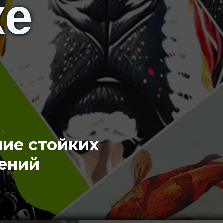
ке
ние стойких
ений