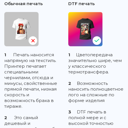
Обычная печать
DTF печать
1
Печать наносится
1
Цветопередача
напрямую на текстиль.
значительно шире, чем
Принтер печатает
у классического
специальными
термотрансфера.
чернилами, отсюда и
минусы, свойственные
2
Возможность
прямой печати, низкая
наносить полноцветное
скорость и
лого на сложные по
возможность брака в
форме изделия
тираже.
3
DTF печать в
2
Это самый
полной мере и с
дешевый и
высокой точностью