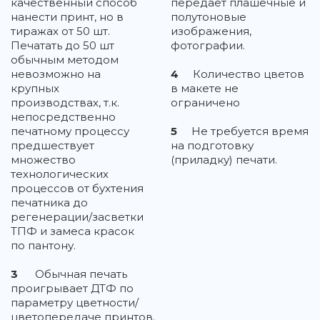
качественный способ
передает плашечные и
нанести принт, но в
полутоновые
тиражах от 50 шт.
изображения,
Печатать до 50 шт
фотографии.
обычным методом
невозможно на
4
Количество цветов
крупных
в макете не
производствах, т.к.
ограничено
непосредственно
печатному процессу
5
Не требуется время
предшествует
на подготовку
множество
(приладку) печати.
технологических
процессов от бухтения
печатника до
регенерации/засветки
ТПФ и замеса красок
по пантону.
3
Обычная печать
проигрывает ДТФ по
параметру цветности/
цветопередаче принтов.