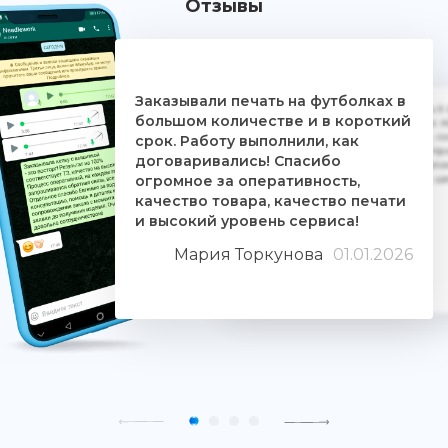
Отзывы
Заказывали печать на футболках в
Дочке на 18-летие решили заказать 5
большом количестве и в короткий
ребятам. Времени было всего сутки. 
взялись за работу, сделали макеты, со
срок. Работу выполнили, как
Огромное им спасибо. Дочка была прос
договаривались! Спасибо
знают свое дело и отдаются ему цели
огромное за оперативность,
людьми. Качество печати хорошее, 
качество товара, качество печати
и высокий уровень сервиса!
Мария Торкунова
01.01.2026