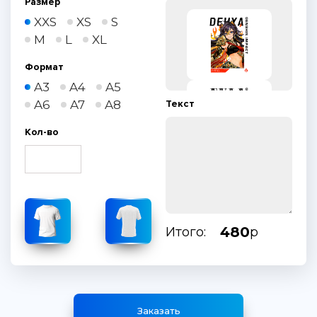
Размер
XXS
XS
S
M
L
XL
Формат
A3
A4
A5
A6
A7
A8
Текст
Кол-во
480
Итого:
р