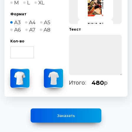
M
L
XL
Формат
A3
A4
A5
A6
A7
A8
Текст
Кол-во
480
Итого:
р