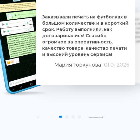
Заказывали печать на футболках в
Дочке на 18-летие решили заказать 5
большом количестве и в короткий
ребятам. Времени было всего сутки. 
взялись за работу, сделали макеты, со
срок. Работу выполнили, как
Огромное им спасибо. Дочка была прос
договаривались! Спасибо
знают свое дело и отдаются ему цели
огромное за оперативность,
людьми. Качество печати хорошее, 
качество товара, качество печати
и высокий уровень сервиса!
Мария Торкунова
01.01.2026