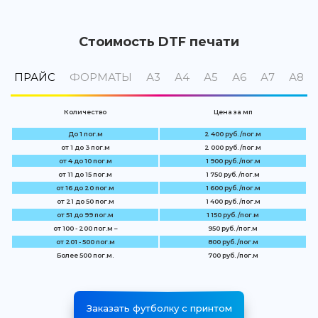
Стоимость DTF печати
ПРАЙС
ФОРМАТЫ
А3
А4
А5
А6
А7
А8
Количество
Цена за мп
До 1 пог.м
2 400 руб. /пог.м
от 1 до 3 пог.м
2 000 руб. /пог.м
от 4 до 10 пог.м
1 900 руб. /пог.м
от 11 до 15 пог.м
1 750 руб. /пог.м
от 16 до 20 пог.м
1 600 руб. /пог.м
от 21 до 50 пог.м
1 400 руб. /пог.м
от 51 до 99 пог.м
1 150 руб. /пог.м
от 100 - 200 пог.м –
950 руб. /пог.м
от 201 - 500 пог.м
800 руб. /пог.м
Более 500 пог.м.
700 руб. /пог.м
Заказать футболку с принтом