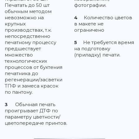
Печатать до 50 шт
фотографии.
обычным методом
невозможно на
4
Количество цветов
крупных
в макете не
производствах, т.к.
ограничено
непосредственно
печатному процессу
5
Не требуется время
предшествует
на подготовку
множество
(приладку) печати.
технологических
процессов от бухтения
печатника до
регенерации/засветки
ТПФ и замеса красок
по пантону.
3
Обычная печать
проигрывает ДТФ по
параметру цветности/
цветопередаче принтов.