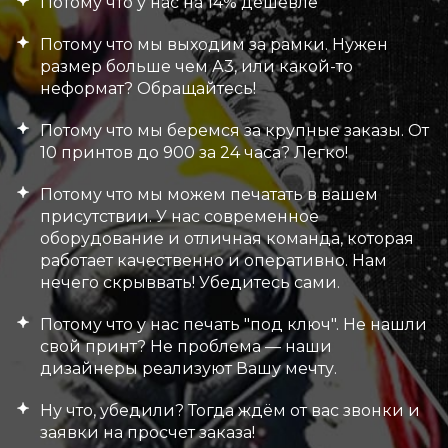
Потому что у нас на 14% дешевле
Потому что мы выходим за рамки. Нужен
размер больше чем А3, или какой-то
неформат? Обращайтесь!
Потому что мы беремся за крупные заказы. От
10 принтов до 900 за 24 часа? Легко!
Потому что мы можем печатать в вашем
присутствии. У нас современное
оборудование и отличная команда, которая
работает качественно и оперативно. Нам
нечего скрыввать! Убедитесь сами.
Потому что у нас печать "под ключ". Не нашли
свой принт? Не проблема — наши
дизайнеры реализуют Вашу мечту.
Ну что, убедили? Тогда ждём от вас звонки и
заявки на просчет заказа!