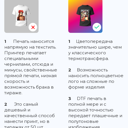
1
Печать наносится
1
Цветопередача
напрямую на текстиль.
значительно шире, чем
Принтер печатает
у классического
специальными
термотрансфера.
чернилами, отсюда и
минусы, свойственные
2
Возможность
прямой печати, низкая
наносить полноцветное
скорость и
лого на сложные по
возможность брака в
форме изделия
тираже.
3
DTF печать в
2
Это самый
полной мере и с
дешевый и
высокой точностью
качественный способ
передает плашечные и
нанести принт, но в
полутоновые
тиражах от 50 шт.
изображения,