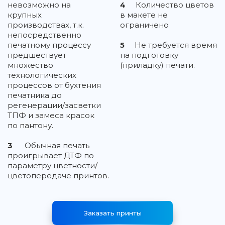
невозможно на
4
Количество цветов
крупных
в макете не
производствах, т.к.
ограничено
непосредственно
печатному процессу
5
Не требуется время
предшествует
на подготовку
множество
(приладку) печати.
технологических
процессов от бухтения
печатника до
регенерации/засветки
ТПФ и замеса красок
по пантону.
3
Обычная печать
проигрывает ДТФ по
параметру цветности/
цветопередаче принтов.
Заказать принты