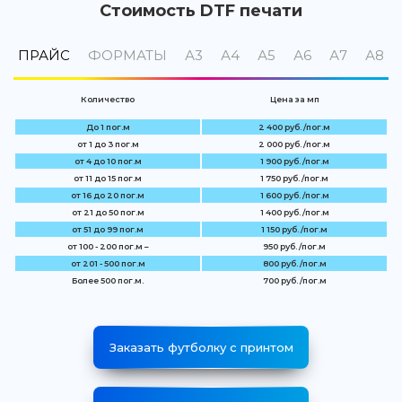
Стоимость DTF печати
ПРАЙС
ФОРМАТЫ
А3
А4
А5
А6
А7
А8
Количество
Цена за мп
До 1 пог.м
2 400 руб. /пог.м
от 1 до 3 пог.м
2 000 руб. /пог.м
от 4 до 10 пог.м
1 900 руб. /пог.м
от 11 до 15 пог.м
1 750 руб. /пог.м
от 16 до 20 пог.м
1 600 руб. /пог.м
от 21 до 50 пог.м
1 400 руб. /пог.м
от 51 до 99 пог.м
1 150 руб. /пог.м
от 100 - 200 пог.м –
950 руб. /пог.м
от 201 - 500 пог.м
800 руб. /пог.м
Более 500 пог.м.
700 руб. /пог.м
Заказать футболку с принтом