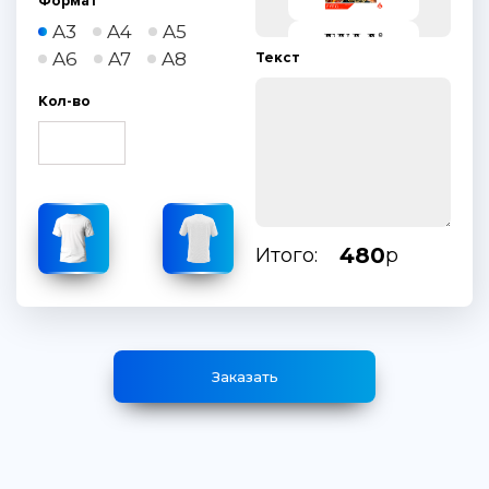
Формат
A3
A4
A5
A6
A7
A8
Текст
Кол-во
480
Итого:
р