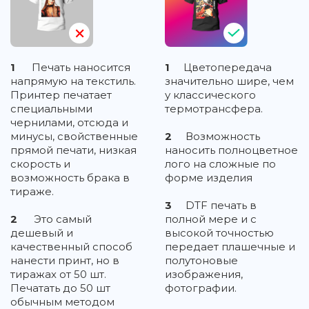
1
Печать наносится
1
Цветопередача
напрямую на текстиль.
значительно шире, чем
Принтер печатает
у классического
специальными
термотрансфера.
чернилами, отсюда и
минусы, свойственные
2
Возможность
прямой печати, низкая
наносить полноцветное
скорость и
лого на сложные по
возможность брака в
форме изделия
тираже.
3
DTF печать в
2
Это самый
полной мере и с
дешевый и
высокой точностью
качественный способ
передает плашечные и
нанести принт, но в
полутоновые
тиражах от 50 шт.
изображения,
Печатать до 50 шт
фотографии.
обычным методом