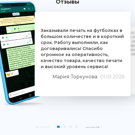
Отзывы
Заказывали печать на футболках в
Дочке на 18-летие решили заказать 5
большом количестве и в короткий
ребятам. Времени было всего сутки. 
взялись за работу, сделали макеты, со
срок. Работу выполнили, как
Огромное им спасибо. Дочка была прос
договаривались! Спасибо
знают свое дело и отдаются ему цели
огромное за оперативность,
людьми. Качество печати хорошее, 
качество товара, качество печати
и высокий уровень сервиса!
Мария Торкунова
01.01.2026