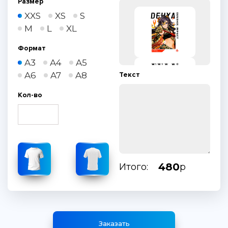
Размер
XXS
XS
S
M
L
XL
Формат
A3
A4
A5
A6
A7
A8
Текст
Кол-во
480
Итого:
р