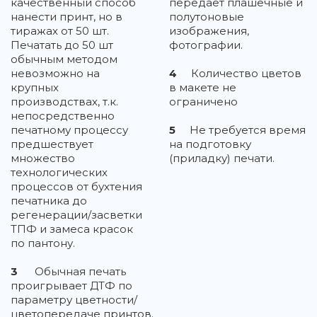
качественный способ
передает плашечные и
нанести принт, но в
полутоновые
тиражах от 50 шт.
изображения,
Печатать до 50 шт
фотографии.
обычным методом
невозможно на
4
Количество цветов
крупных
в макете не
производствах, т.к.
ограничено
непосредственно
печатному процессу
5
Не требуется время
предшествует
на подготовку
множество
(приладку) печати.
технологических
процессов от бухтения
печатника до
регенерации/засветки
ТПФ и замеса красок
по пантону.
3
Обычная печать
проигрывает ДТФ по
параметру цветности/
цветопередаче принтов.