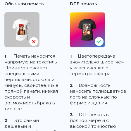
Обычная печать
DTF печать
1
Печать наносится
1
Цветопередача
напрямую на текстиль.
значительно шире, чем
Принтер печатает
у классического
специальными
термотрансфера.
чернилами, отсюда и
минусы, свойственные
2
Возможность
прямой печати, низкая
наносить полноцветное
скорость и
лого на сложные по
возможность брака в
форме изделия
тираже.
3
DTF печать в
2
Это самый
полной мере и с
дешевый и
высокой точностью