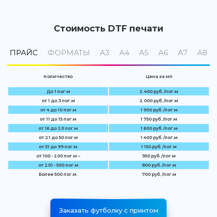
Стоимость DTF печати
ПРАЙС
ФОРМАТЫ
А3
А4
А5
А6
А7
А8
Количество
Цена за мп
До 1 пог.м
2 400 руб. /пог.м
от 1 до 3 пог.м
2 000 руб. /пог.м
от 4 до 10 пог.м
1 900 руб. /пог.м
от 11 до 15 пог.м
1 750 руб. /пог.м
от 16 до 20 пог.м
1 600 руб. /пог.м
от 21 до 50 пог.м
1 400 руб. /пог.м
от 51 до 99 пог.м
1 150 руб. /пог.м
от 100 - 200 пог.м –
950 руб. /пог.м
от 201 - 500 пог.м
800 руб. /пог.м
Более 500 пог.м.
700 руб. /пог.м
Заказать футболку с принтом