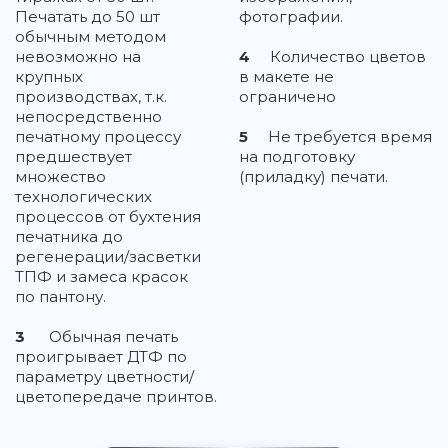
Печатать до 50 шт
фотографии.
обычным методом
невозможно на
4
Количество цветов
крупных
в макете не
производствах, т.к.
ограничено
непосредственно
печатному процессу
5
Не требуется время
предшествует
на подготовку
множество
(приладку) печати.
технологических
процессов от бухтения
печатника до
регенерации/засветки
ТПФ и замеса красок
по пантону.
3
Обычная печать
проигрывает ДТФ по
параметру цветности/
цветопередаче принтов.