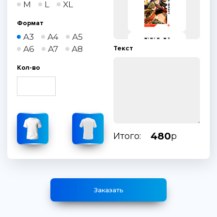
M
L
XL
Формат
A3
A4
A5
A6
A7
A8
Текст
Кол-во
480
Итого:
р