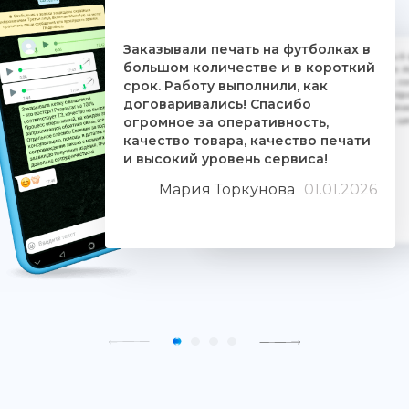
Заказывали печать на футболках в
Дочке на 18-летие решили заказать 5
большом количестве и в короткий
ребятам. Времени было всего сутки. 
взялись за работу, сделали макеты, со
срок. Работу выполнили, как
Огромное им спасибо. Дочка была прос
договаривались! Спасибо
знают свое дело и отдаются ему цели
огромное за оперативность,
людьми. Качество печати хорошее, 
качество товара, качество печати
и высокий уровень сервиса!
Мария Торкунова
01.01.2026