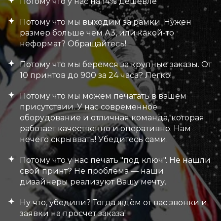
Потому что у нас на 14% дешевле
Потому что мы выходим за рамки. Нужен
размер больше чем А3, или какой-то
неформат? Обращайтесь!
Потому что мы беремся за крупные заказы. От
10 принтов до 900 за 24 часа? Легко!
Потому что мы можем печатать в вашем
присутствии. У нас современное
оборудование и отличная команда, которая
работает качественно и оперативно. Нам
нечего скрыввать! Убедитесь сами.
Потому что у нас печать "под ключ". Не нашли
свой принт? Не проблема — наши
дизайнеры реализуют Вашу мечту.
Ну что, убедили? Тогда ждём от вас звонки и
заявки на просчет заказа!