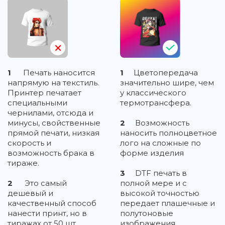
1
Печать наносится
1
Цветопередача
напрямую на текстиль.
значительно шире, чем
Принтер печатает
у классического
специальными
термотрансфера.
чернилами, отсюда и
минусы, свойственные
2
Возможность
прямой печати, низкая
наносить полноцветное
скорость и
лого на сложные по
возможность брака в
форме изделия
тираже.
3
DTF печать в
2
Это самый
полной мере и с
дешевый и
высокой точностью
качественный способ
передает плашечные и
нанести принт, но в
полутоновые
тиражах от 50 шт.
изображения,