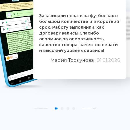
Заказывали печать на футболках в
Дочке на 18-летие решили заказать 5
большом количестве и в короткий
ребятам. Времени было всего сутки. 
взялись за работу, сделали макеты, со
срок. Работу выполнили, как
Огромное им спасибо. Дочка была прос
договаривались! Спасибо
знают свое дело и отдаются ему цели
огромное за оперативность,
людьми. Качество печати хорошее, 
качество товара, качество печати
и высокий уровень сервиса!
Мария Торкунова
01.01.2026