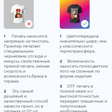
1
Печать наносится
1
Цветопередача
напрямую на текстиль.
значительно шире, чем
Принтер печатает
у классического
специальными
термотрансфера.
чернилами, отсюда и
минусы, свойственные
2
Возможность
прямой печати, низкая
наносить полноцветное
скорость и
лого на сложные по
возможность брака в
форме изделия
тираже.
3
DTF печать в
2
Это самый
полной мере и с
дешевый и
высокой точностью
качественный способ
передает плашечные и
нанести принт, но в
полутоновые
тиражах от 50 шт.
изображения,