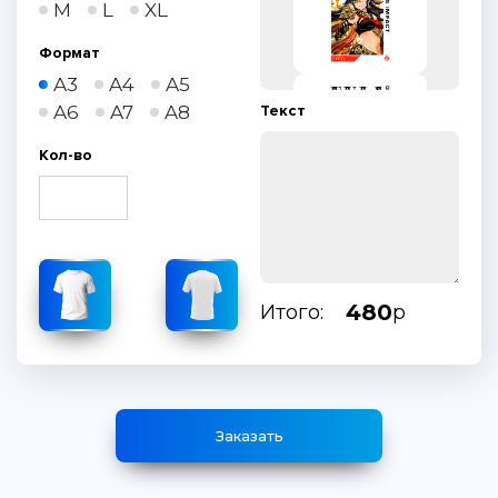
M
L
XL
Формат
A3
A4
A5
A6
A7
A8
Текст
Кол-во
480
Итого:
р