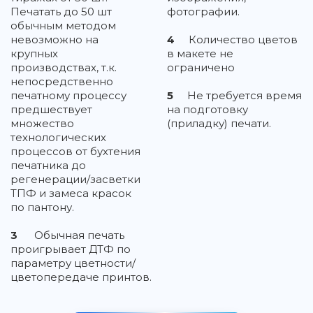
Печатать до 50 шт
фотографии.
обычным методом
невозможно на
4
Количество цветов
крупных
в макете не
производствах, т.к.
ограничено
непосредственно
печатному процессу
5
Не требуется время
предшествует
на подготовку
множество
(приладку) печати.
технологических
процессов от бухтения
печатника до
регенерации/засветки
ТПФ и замеса красок
по пантону.
3
Обычная печать
проигрывает ДТФ по
параметру цветности/
цветопередаче принтов.