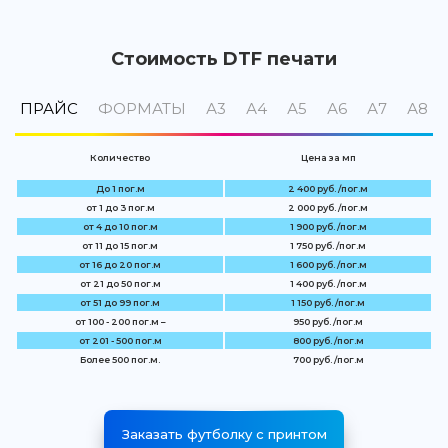
Стоимость DTF печати
ПРАЙС
ФОРМАТЫ
А3
А4
А5
А6
А7
А8
Количество
Цена за мп
До 1 пог.м
2 400 руб. /пог.м
от 1 до 3 пог.м
2 000 руб. /пог.м
от 4 до 10 пог.м
1 900 руб. /пог.м
от 11 до 15 пог.м
1 750 руб. /пог.м
от 16 до 20 пог.м
1 600 руб. /пог.м
от 21 до 50 пог.м
1 400 руб. /пог.м
от 51 до 99 пог.м
1 150 руб. /пог.м
от 100 - 200 пог.м –
950 руб. /пог.м
от 201 - 500 пог.м
800 руб. /пог.м
Более 500 пог.м.
700 руб. /пог.м
Заказать футболку с принтом