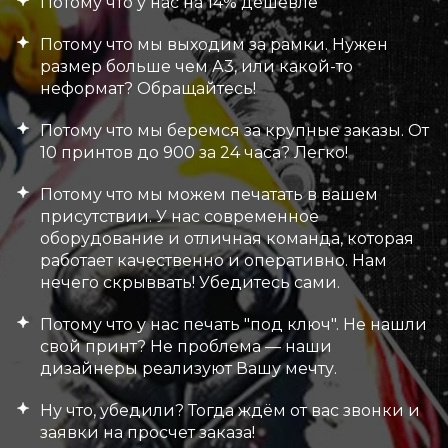
Потому что у нас на 14% дешевле
Потому что мы выходим за рамки. Нужен
размер больше чем А3, или какой-то
неформат? Обращайтесь!
Потому что мы беремся за крупные заказы. От
10 принтов до 900 за 24 часа? Легко!
Потому что мы можем печатать в вашем
присутствии. У нас современное
оборудование и отличная команда, которая
работает качественно и оперативно. Нам
нечего скрыввать! Убедитесь сами.
Потому что у нас печать "под ключ". Не нашли
свой принт? Не проблема — наши
дизайнеры реализуют Вашу мечту.
Ну что, убедили? Тогда ждём от вас звонки и
заявки на просчет заказа!