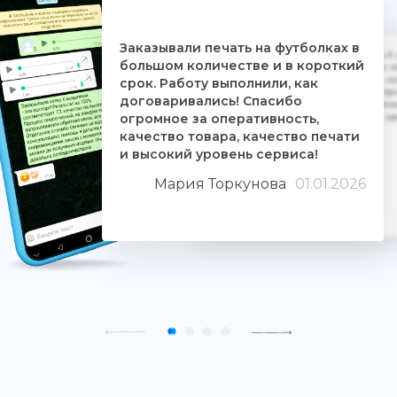
Заказывали печать на футболках в
Дочке на 18-летие решили заказать 5
большом количестве и в короткий
ребятам. Времени было всего сутки. 
взялись за работу, сделали макеты, со
срок. Работу выполнили, как
Огромное им спасибо. Дочка была прос
договаривались! Спасибо
знают свое дело и отдаются ему цели
огромное за оперативность,
людьми. Качество печати хорошее, 
качество товара, качество печати
и высокий уровень сервиса!
Мария Торкунова
01.01.2026