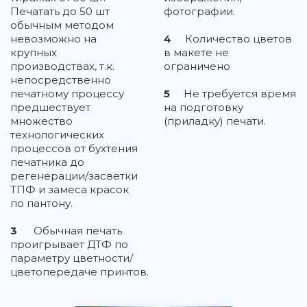
Печатать до 50 шт
фотографии.
обычным методом
невозможно на
4
Количество цветов
крупных
в макете не
производствах, т.к.
ограничено
непосредственно
печатному процессу
5
Не требуется время
предшествует
на подготовку
множество
(приладку) печати.
технологических
процессов от бухтения
печатника до
регенерации/засветки
ТПФ и замеса красок
по пантону.
3
Обычная печать
проигрывает ДТФ по
параметру цветности/
цветопередаче принтов.