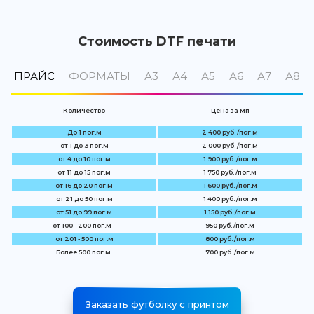
Стоимость DTF печати
ПРАЙС
ФОРМАТЫ
А3
А4
А5
А6
А7
А8
Количество
Цена за мп
До 1 пог.м
2 400 руб. /пог.м
от 1 до 3 пог.м
2 000 руб. /пог.м
от 4 до 10 пог.м
1 900 руб. /пог.м
от 11 до 15 пог.м
1 750 руб. /пог.м
от 16 до 20 пог.м
1 600 руб. /пог.м
от 21 до 50 пог.м
1 400 руб. /пог.м
от 51 до 99 пог.м
1 150 руб. /пог.м
от 100 - 200 пог.м –
950 руб. /пог.м
от 201 - 500 пог.м
800 руб. /пог.м
Более 500 пог.м.
700 руб. /пог.м
Заказать футболку с принтом