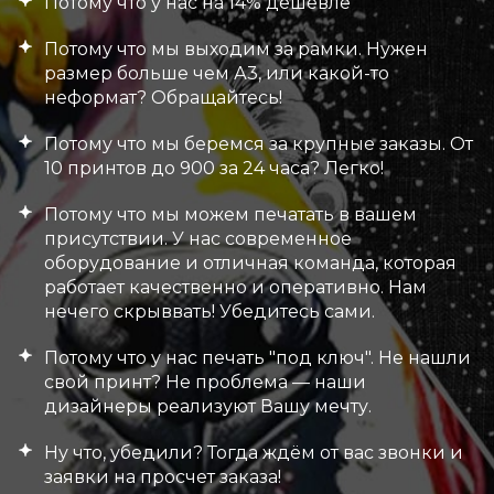
Потому что у нас на 14% дешевле
Потому что мы выходим за рамки. Нужен
размер больше чем А3, или какой-то
неформат? Обращайтесь!
Потому что мы беремся за крупные заказы. От
10 принтов до 900 за 24 часа? Легко!
Потому что мы можем печатать в вашем
присутствии. У нас современное
оборудование и отличная команда, которая
работает качественно и оперативно. Нам
нечего скрыввать! Убедитесь сами.
Потому что у нас печать "под ключ". Не нашли
свой принт? Не проблема — наши
дизайнеры реализуют Вашу мечту.
Ну что, убедили? Тогда ждём от вас звонки и
заявки на просчет заказа!