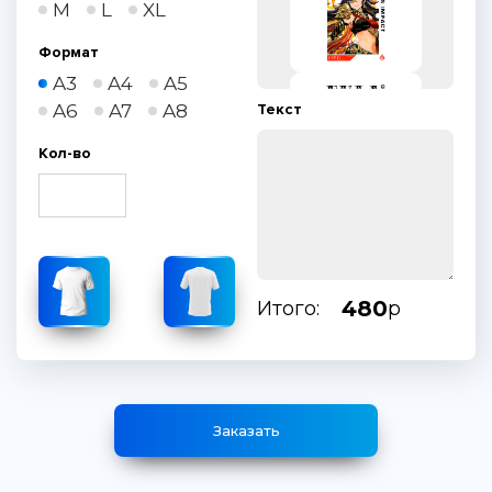
M
L
XL
Формат
A3
A4
A5
A6
A7
A8
Текст
Кол-во
480
Итого:
р