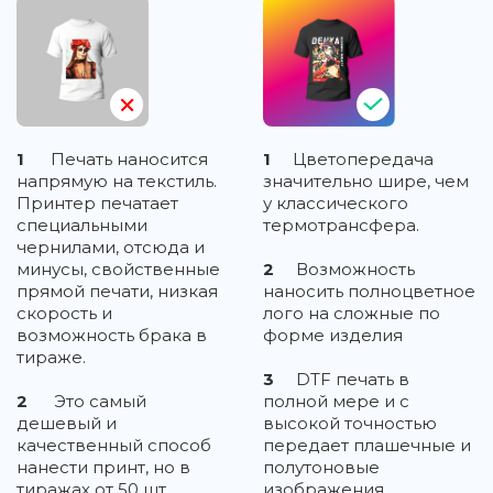
1
Печать наносится
1
Цветопередача
напрямую на текстиль.
значительно шире, чем
Принтер печатает
у классического
специальными
термотрансфера.
чернилами, отсюда и
минусы, свойственные
2
Возможность
прямой печати, низкая
наносить полноцветное
скорость и
лого на сложные по
возможность брака в
форме изделия
тираже.
3
DTF печать в
2
Это самый
полной мере и с
дешевый и
высокой точностью
качественный способ
передает плашечные и
нанести принт, но в
полутоновые
тиражах от 50 шт.
изображения,