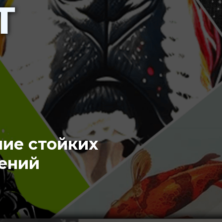
т
ние стойких
ений