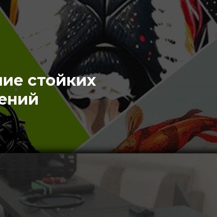
ние стойких
ений