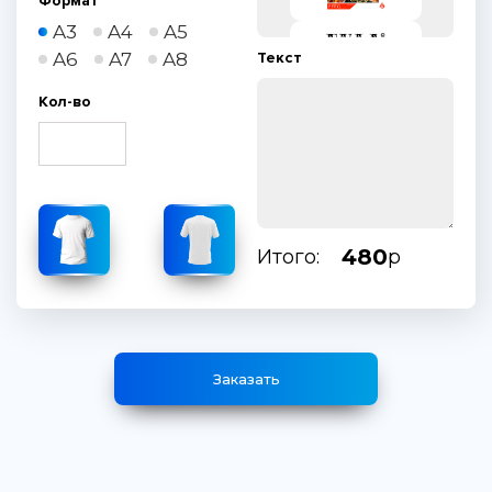
Формат
A3
A4
A5
A6
A7
A8
Текст
Кол-во
480
Итого:
р