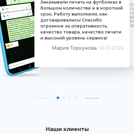
Заказывали печать на футболках в
Дочке на 18-летие решили заказать 5
большом количестве и в короткий
ребятам. Времени было всего сутки. 
взялись за работу, сделали макеты, со
срок. Работу выполнили, как
Огромное им спасибо. Дочка была прос
договаривались! Спасибо
знают свое дело и отдаются ему цели
огромное за оперативность,
людьми. Качество печати хорошее, 
качество товара, качество печати
и высокий уровень сервиса!
Мария Торкунова
01.01.2026
Наши клиенты