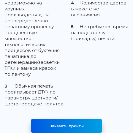
невозможно на
4
Количество цветов
крупных
в макете не
производствах, т.к.
ограничено
непосредственно
печатному процессу
5
Не требуется время
предшествует
на подготовку
множество
(приладку) печати.
технологических
процессов от бухтения
печатника до
регенерации/засветки
ТПФ и замеса красок
по пантону.
3
Обычная печать
проигрывает ДТФ по
параметру цветности/
цветопередаче принтов.
Заказать принты