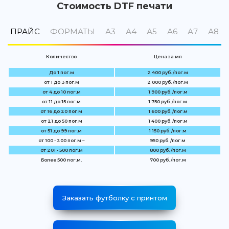
Стоимость DTF печати
ПРАЙС
ФОРМАТЫ
А3
А4
А5
А6
А7
А8
Количество
Цена за мп
До 1 пог.м
2 400 руб. /пог.м
от 1 до 3 пог.м
2 000 руб. /пог.м
от 4 до 10 пог.м
1 900 руб. /пог.м
от 11 до 15 пог.м
1 750 руб. /пог.м
от 16 до 20 пог.м
1 600 руб. /пог.м
от 21 до 50 пог.м
1 400 руб. /пог.м
от 51 до 99 пог.м
1 150 руб. /пог.м
от 100 - 200 пог.м –
950 руб. /пог.м
от 201 - 500 пог.м
800 руб. /пог.м
Более 500 пог.м.
700 руб. /пог.м
Заказать футболку с принтом