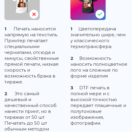
1
Печать наносится
1
Цветопередача
напрямую на текстиль.
значительно шире, чем
Принтер печатает
у классического
специальными
термотрансфера.
чернилами, отсюда и
минусы, свойственные
2
Возможность
прямой печати, низкая
наносить полноцветное
скорость и
лого на сложные по
возможность брака в
форме изделия
тираже.
3
DTF печать в
2
Это самый
полной мере и с
дешевый и
высокой точностью
качественный способ
передает плашечные и
нанести принт, но в
полутоновые
тиражах от 50 шт.
изображения,
Печатать до 50 шт
фотографии.
обычным методом