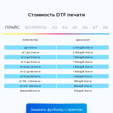
Стоимость DTF печати
ПРАЙС
ФОРМАТЫ
А3
А4
А5
А6
А7
А8
Количество
Цена за мп
До 1 пог.м
2 400 руб. /пог.м
от 1 до 3 пог.м
2 000 руб. /пог.м
от 4 до 10 пог.м
1 900 руб. /пог.м
от 11 до 15 пог.м
1 750 руб. /пог.м
от 16 до 20 пог.м
1 600 руб. /пог.м
от 21 до 50 пог.м
1 400 руб. /пог.м
от 51 до 99 пог.м
1 150 руб. /пог.м
от 100 - 200 пог.м –
950 руб. /пог.м
от 201 - 500 пог.м
800 руб. /пог.м
Более 500 пог.м.
700 руб. /пог.м
Заказать футболку с принтом