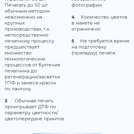
Печатать до 50 шт
фотографии.
обычным методом
невозможно на
4
Количество цветов
крупных
в макете не
производствах, т.к.
ограничено
непосредственно
печатному процессу
5
Не требуется время
предшествует
на подготовку
множество
(приладку) печати.
технологических
процессов от бухтения
печатника до
регенерации/засветки
ТПФ и замеса красок
по пантону.
3
Обычная печать
проигрывает ДТФ по
параметру цветности/
цветопередаче принтов.