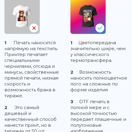
1
Печать наносится
1
Цветопередача
напрямую на текстиль.
значительно шире, чем
Принтер печатает
у классического
специальными
термотрансфера.
чернилами, отсюда и
минусы, свойственные
2
Возможность
прямой печати, низкая
наносить полноцветное
скорость и
лого на сложные по
возможность брака в
форме изделия
тираже.
3
DTF печать в
2
Это самый
полной мере и с
дешевый и
высокой точностью
качественный способ
передает плашечные и
нанести принт, но в
полутоновые
тиражах от 50 шт.
изображения,