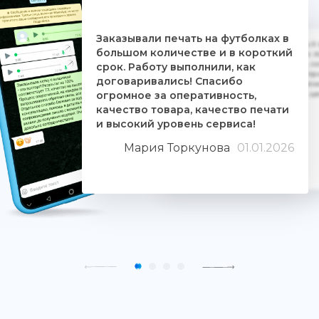
Заказывали печать на футболках в
Дочке на 18-летие решили заказать 5
большом количестве и в короткий
ребятам. Времени было всего сутки. 
взялись за работу, сделали макеты, со
срок. Работу выполнили, как
Огромное им спасибо. Дочка была прос
договаривались! Спасибо
знают свое дело и отдаются ему цели
огромное за оперативность,
людьми. Качество печати хорошее, 
качество товара, качество печати
и высокий уровень сервиса!
Мария Торкунова
01.01.2026