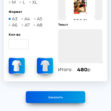
M
L
XL
Формат
A3
A4
A5
A6
A7
A8
Текст
Кол-во
480
Итого:
р