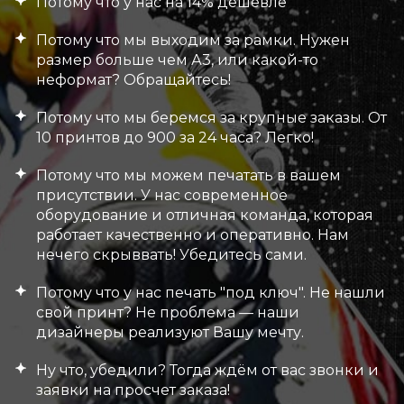
Потому что у нас на 14% дешевле
Потому что мы выходим за рамки. Нужен
размер больше чем А3, или какой-то
неформат? Обращайтесь!
Потому что мы беремся за крупные заказы. От
10 принтов до 900 за 24 часа? Легко!
Потому что мы можем печатать в вашем
присутствии. У нас современное
оборудование и отличная команда, которая
работает качественно и оперативно. Нам
нечего скрыввать! Убедитесь сами.
Потому что у нас печать "под ключ". Не нашли
свой принт? Не проблема — наши
дизайнеры реализуют Вашу мечту.
Ну что, убедили? Тогда ждём от вас звонки и
заявки на просчет заказа!