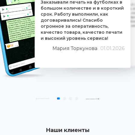
Заказывали печать на футболках в
Дочке на 18-летие решили заказать 5
большом количестве и в короткий
ребятам. Времени было всего сутки. 
взялись за работу, сделали макеты, со
срок. Работу выполнили, как
Огромное им спасибо. Дочка была прос
договаривались! Спасибо
знают свое дело и отдаются ему цели
огромное за оперативность,
людьми. Качество печати хорошее, 
качество товара, качество печати
и высокий уровень сервиса!
Мария Торкунова
01.01.2026
Наши клиенты