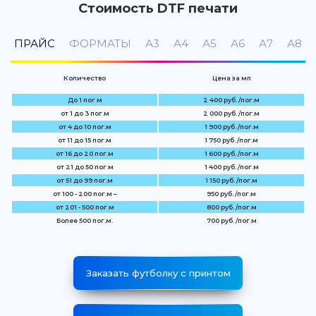
Стоимость DTF печати
ПРАЙС
ФОРМАТЫ
А3
А4
А5
А6
А7
А8
Количество
Цена за мп
До 1 пог.м
2 400 руб. /пог.м
от 1 до 3 пог.м
2 000 руб. /пог.м
от 4 до 10 пог.м
1 900 руб. /пог.м
от 11 до 15 пог.м
1 750 руб. /пог.м
от 16 до 20 пог.м
1 600 руб. /пог.м
от 21 до 50 пог.м
1 400 руб. /пог.м
от 51 до 99 пог.м
1 150 руб. /пог.м
от 100 - 200 пог.м –
950 руб. /пог.м
от 201 - 500 пог.м
800 руб. /пог.м
Более 500 пог.м.
700 руб. /пог.м
Заказать футболку с принтом