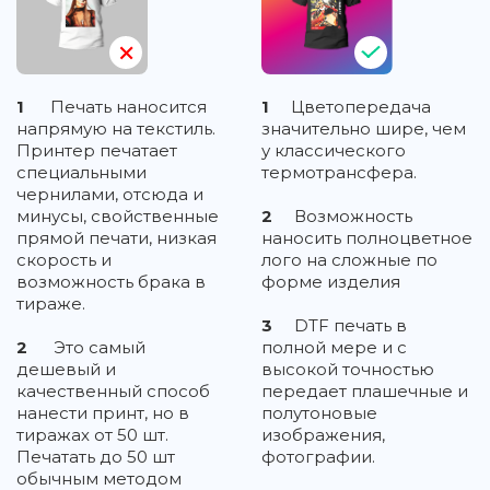
1
Печать наносится
1
Цветопередача
напрямую на текстиль.
значительно шире, чем
Принтер печатает
у классического
специальными
термотрансфера.
чернилами, отсюда и
минусы, свойственные
2
Возможность
прямой печати, низкая
наносить полноцветное
скорость и
лого на сложные по
возможность брака в
форме изделия
тираже.
3
DTF печать в
2
Это самый
полной мере и с
дешевый и
высокой точностью
качественный способ
передает плашечные и
нанести принт, но в
полутоновые
тиражах от 50 шт.
изображения,
Печатать до 50 шт
фотографии.
обычным методом