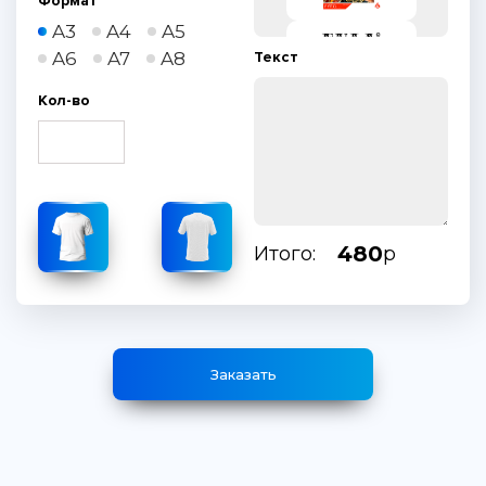
Формат
A3
A4
A5
A6
A7
A8
Текст
Кол-во
480
Итого:
р