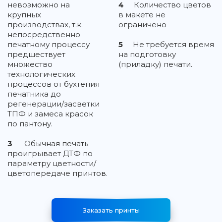
невозможно на
4
Количество цветов
крупных
в макете не
производствах, т.к.
ограничено
непосредственно
печатному процессу
5
Не требуется время
предшествует
на подготовку
множество
(приладку) печати.
технологических
процессов от бухтения
печатника до
регенерации/засветки
ТПФ и замеса красок
по пантону.
3
Обычная печать
проигрывает ДТФ по
параметру цветности/
цветопередаче принтов.
Заказать принты