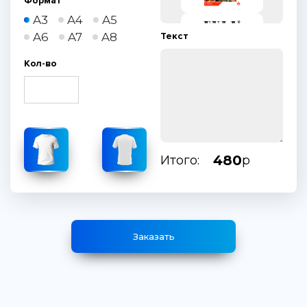
Формат
A3
A4
A5
A6
A7
A8
Текст
Кол-во
480
Итого:
р