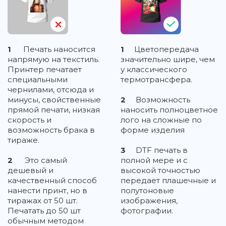
1
Печать наносится
1
Цветопередача
напрямую на текстиль.
значительно шире, чем
Принтер печатает
у классического
специальными
термотрансфера.
чернилами, отсюда и
минусы, свойственные
2
Возможность
прямой печати, низкая
наносить полноцветное
скорость и
лого на сложные по
возможность брака в
форме изделия
тираже.
3
DTF печать в
2
Это самый
полной мере и с
дешевый и
высокой точностью
качественный способ
передает плашечные и
нанести принт, но в
полутоновые
тиражах от 50 шт.
изображения,
Печатать до 50 шт
фотографии.
обычным методом