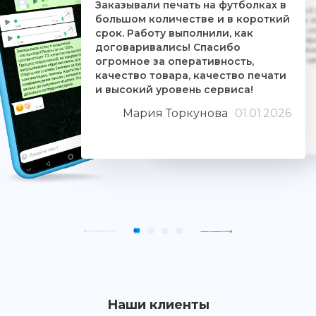
Заказывали печать на футболках в
Дочке на 18-летие решили заказать 5
большом количестве и в короткий
ребятам. Времени было всего сутки. 
взялись за работу, сделали макеты, со
срок. Работу выполнили, как
Огромное им спасибо. Дочка была прос
договаривались! Спасибо
знают свое дело и отдаются ему цели
огромное за оперативность,
людьми. Качество печати хорошее, 
качество товара, качество печати
и высокий уровень сервиса!
Мария Торкунова
01.01.2026
Наши клиенты