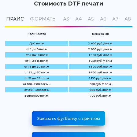
Стоимость DTF печати
ПРАЙС
ФОРМАТЫ
А3
А4
А5
А6
А7
А8
Количество
Цена за мп
До 1 пог.м
2 400 руб. /пог.м
от 1 до 3 пог.м
2 000 руб. /пог.м
от 4 до 10 пог.м
1 900 руб. /пог.м
от 11 до 15 пог.м
1 750 руб. /пог.м
от 16 до 20 пог.м
1 600 руб. /пог.м
от 21 до 50 пог.м
1 400 руб. /пог.м
от 51 до 99 пог.м
1 150 руб. /пог.м
от 100 - 200 пог.м –
950 руб. /пог.м
от 201 - 500 пог.м
800 руб. /пог.м
Более 500 пог.м.
700 руб. /пог.м
Заказать футболку с принтом