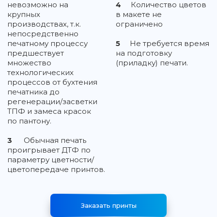
невозможно на
4
Количество цветов
крупных
в макете не
производствах, т.к.
ограничено
непосредственно
печатному процессу
5
Не требуется время
предшествует
на подготовку
множество
(приладку) печати.
технологических
процессов от бухтения
печатника до
регенерации/засветки
ТПФ и замеса красок
по пантону.
3
Обычная печать
проигрывает ДТФ по
параметру цветности/
цветопередаче принтов.
Заказать принты