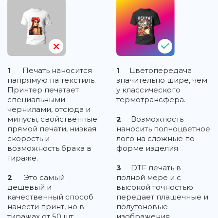
1
Печать наносится
1
Цветопередача
напрямую на текстиль.
значительно шире, чем
Принтер печатает
у классического
специальными
термотрансфера.
чернилами, отсюда и
минусы, свойственные
2
Возможность
прямой печати, низкая
наносить полноцветное
скорость и
лого на сложные по
возможность брака в
форме изделия
тираже.
3
DTF печать в
2
Это самый
полной мере и с
дешевый и
высокой точностью
качественный способ
передает плашечные и
нанести принт, но в
полутоновые
тиражах от 50 шт.
изображения,