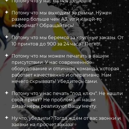
Потому что у нас на 14% дешевле
Потому что мы выходим за рамки. Нужен
размер больше чем А3, или какой-то
неформат? Обращайтесь!
Потому что мы беремся за крупные заказы. От
10 принтов до 900 за 24 часа? Легко!
Потому что мы можем печатать в вашем
присутствии. У нас современное
оборудование и отличная команда, которая
работает качественно и оперативно. Нам
нечего скрыввать! Убедитесь сами.
Потому что у нас печать "под ключ". Не нашли
свой принт? Не проблема — наши
дизайнеры реализуют Вашу мечту.
Ну что, убедили? Тогда ждём от вас звонки и
заявки на просчет заказа!