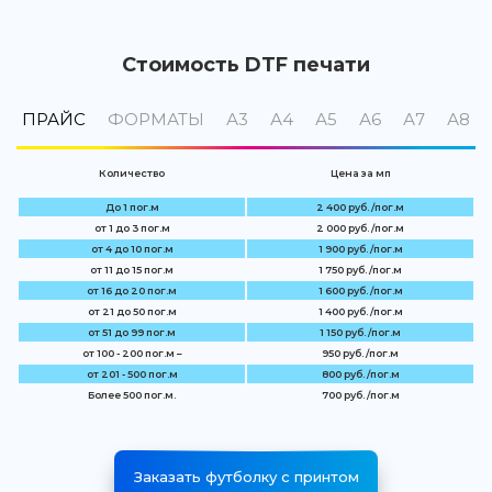
Стоимость DTF печати
ПРАЙС
ФОРМАТЫ
А3
А4
А5
А6
А7
А8
Количество
Цена за мп
До 1 пог.м
2 400 руб. /пог.м
от 1 до 3 пог.м
2 000 руб. /пог.м
от 4 до 10 пог.м
1 900 руб. /пог.м
от 11 до 15 пог.м
1 750 руб. /пог.м
от 16 до 20 пог.м
1 600 руб. /пог.м
от 21 до 50 пог.м
1 400 руб. /пог.м
от 51 до 99 пог.м
1 150 руб. /пог.м
от 100 - 200 пог.м –
950 руб. /пог.м
от 201 - 500 пог.м
800 руб. /пог.м
Более 500 пог.м.
700 руб. /пог.м
Заказать футболку с принтом