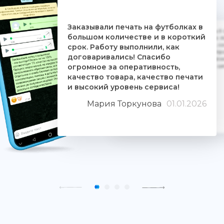
Заказывали печать на футболках в
Дочке на 18-летие решили заказать 5
большом количестве и в короткий
ребятам. Времени было всего сутки. 
взялись за работу, сделали макеты, со
срок. Работу выполнили, как
Огромное им спасибо. Дочка была прос
договаривались! Спасибо
знают свое дело и отдаются ему цели
огромное за оперативность,
людьми. Качество печати хорошее, 
качество товара, качество печати
и высокий уровень сервиса!
Мария Торкунова
01.01.2026