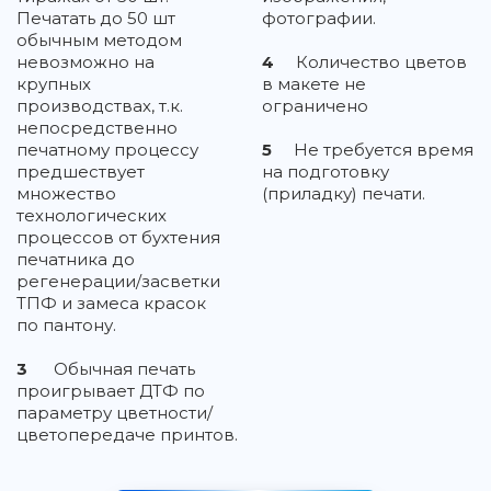
Печатать до 50 шт
фотографии.
обычным методом
невозможно на
4
Количество цветов
крупных
в макете не
производствах, т.к.
ограничено
непосредственно
печатному процессу
5
Не требуется время
предшествует
на подготовку
множество
(приладку) печати.
технологических
процессов от бухтения
печатника до
регенерации/засветки
ТПФ и замеса красок
по пантону.
3
Обычная печать
проигрывает ДТФ по
параметру цветности/
цветопередаче принтов.