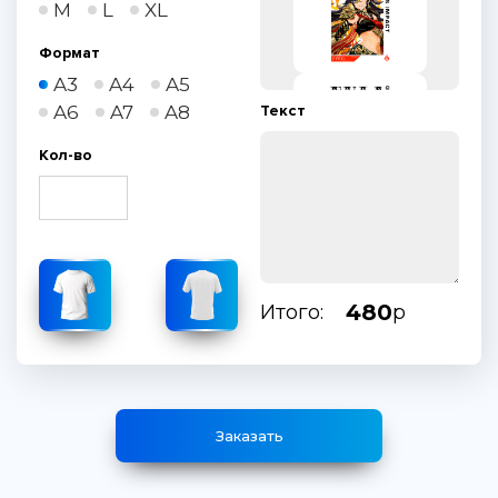
M
L
XL
Формат
A3
A4
A5
A6
A7
A8
Текст
Кол-во
480
Итого:
р