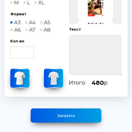
M
L
XL
Формат
A3
A4
A5
A6
A7
A8
Текст
Кол-во
480
Итого:
р