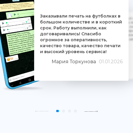
Заказывали печать на футболках в
Дочке на 18-летие решили заказать 5
большом количестве и в короткий
ребятам. Времени было всего сутки. 
взялись за работу, сделали макеты, со
срок. Работу выполнили, как
Огромное им спасибо. Дочка была прос
договаривались! Спасибо
знают свое дело и отдаются ему цели
огромное за оперативность,
людьми. Качество печати хорошее, 
качество товара, качество печати
и высокий уровень сервиса!
Мария Торкунова
01.01.2026