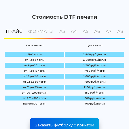
Стоимость DTF печати
ПРАЙС
ФОРМАТЫ
А3
А4
А5
А6
А7
А8
Количество
Цена за мп
До 1 пог.м
2 400 руб. /пог.м
от 1 до 3 пог.м
2 000 руб. /пог.м
от 4 до 10 пог.м
1 900 руб. /пог.м
от 11 до 15 пог.м
1 750 руб. /пог.м
от 16 до 20 пог.м
1 600 руб. /пог.м
от 21 до 50 пог.м
1 400 руб. /пог.м
от 51 до 99 пог.м
1 150 руб. /пог.м
от 100 - 200 пог.м –
950 руб. /пог.м
от 201 - 500 пог.м
800 руб. /пог.м
Более 500 пог.м.
700 руб. /пог.м
Заказать футболку с принтом