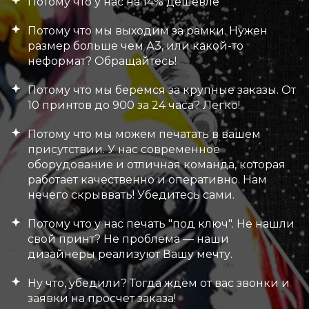
Потому что у нас на 14% дешевле
Потому что мы выходим за рамки. Нужен
размер больше чем А3, или какой-то
неформат? Обращайтесь!
Потому что мы беремся за крупные заказы. От
10 принтов до 900 за 24 часа? Легко!
Потому что мы можем печатать в вашем
присутствии. У нас современное
оборудование и отличная команда, которая
работает качественно и оперативно. Нам
нечего скрыввать! Убедитесь сами.
Потому что у нас печать "под ключ". Не нашли
свой принт? Не проблема — наши
дизайнеры реализуют Вашу мечту.
Ну что, убедили? Тогда ждём от вас звонки и
заявки на просчет заказа!