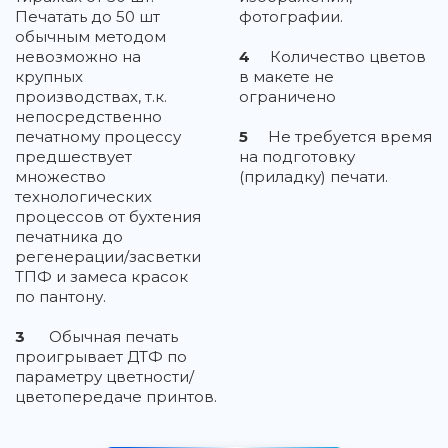
Печатать до 50 шт
фотографии.
обычным методом
невозможно на
4
Количество цветов
крупных
в макете не
производствах, т.к.
ограничено
непосредственно
печатному процессу
5
Не требуется время
предшествует
на подготовку
множество
(приладку) печати.
технологических
процессов от бухтения
печатника до
регенерации/засветки
ТПФ и замеса красок
по пантону.
3
Обычная печать
проигрывает ДТФ по
параметру цветности/
цветопередаче принтов.