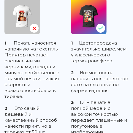
1
Печать наносится
1
Цветопередача
напрямую на текстиль.
значительно шире, чем
Принтер печатает
у классического
специальными
термотрансфера.
чернилами, отсюда и
минусы, свойственные
2
Возможность
прямой печати, низкая
наносить полноцветное
скорость и
лого на сложные по
возможность брака в
форме изделия
тираже.
3
DTF печать в
2
Это самый
полной мере и с
дешевый и
высокой точностью
качественный способ
передает плашечные и
нанести принт, но в
полутоновые
тиражах от 50 шт.
изображения,