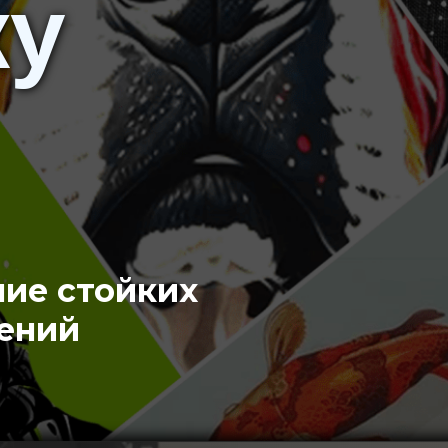
ку
ние стойких
ений