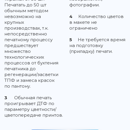
Печатать до 50 шт
фотографии.
обычным методом
невозможно на
4
Количество цветов
крупных
в макете не
производствах, т.к.
ограничено
непосредственно
печатному процессу
5
Не требуется время
предшествует
на подготовку
множество
(приладку) печати.
технологических
процессов от бухтения
печатника до
регенерации/засветки
ТПФ и замеса красок
по пантону.
3
Обычная печать
проигрывает ДТФ по
параметру цветности/
цветопередаче принтов.