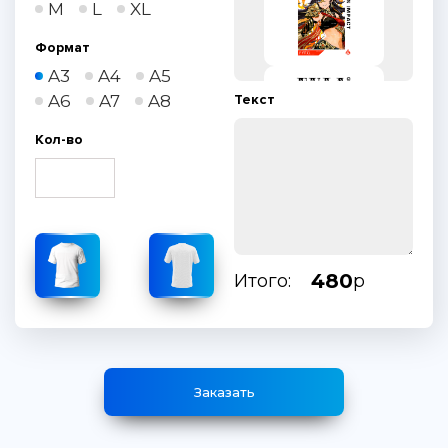
M
L
XL
Формат
A3
A4
A5
A6
A7
A8
Текст
Кол-во
480
Итого:
р