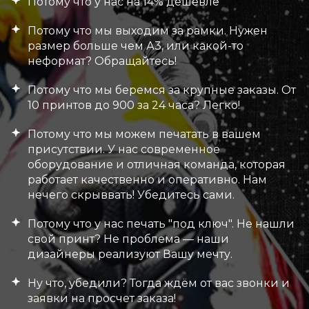
Потому что у нас на 14% дешевле
Потому что мы выходим за рамки. Нужен
размер больше чем А3, или какой-то
неформат? Обращайтесь!
Потому что мы беремся за крупные заказы. От
10 принтов до 900 за 24 часа? Легко!
Потому что мы можем печатать в вашем
присутствии. У нас современное
оборудование и отличная команда, которая
работает качественно и оперативно. Нам
нечего скрыввать! Убедитесь сами.
Потому что у нас печать "под ключ". Не нашли
свой принт? Не проблема — наши
дизайнеры реализуют Вашу мечту.
Ну что, убедили? Тогда ждём от вас звонки и
заявки на просчет заказа!