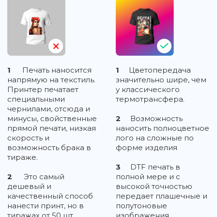
1
Печать наносится
1
Цветопередача
напрямую на текстиль.
значительно шире, чем
Принтер печатает
у классического
специальными
термотрансфера.
чернилами, отсюда и
минусы, свойственные
2
Возможность
прямой печати, низкая
наносить полноцветное
скорость и
лого на сложные по
возможность брака в
форме изделия
тираже.
3
DTF печать в
2
Это самый
полной мере и с
дешевый и
высокой точностью
качественный способ
передает плашечные и
нанести принт, но в
полутоновые
тиражах от 50 шт.
изображения,