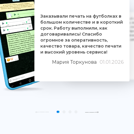
Заказывали печать на футболках в
Дочке на 18-летие решили заказать 5
большом количестве и в короткий
ребятам. Времени было всего сутки. 
взялись за работу, сделали макеты, со
срок. Работу выполнили, как
Огромное им спасибо. Дочка была прос
договаривались! Спасибо
знают свое дело и отдаются ему цели
огромное за оперативность,
людьми. Качество печати хорошее, 
качество товара, качество печати
и высокий уровень сервиса!
Мария Торкунова
01.01.2026