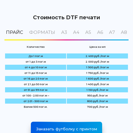
Стоимость DTF печати
ПРАЙС
ФОРМАТЫ
А3
А4
А5
А6
А7
А8
Количество
Цена за мп
До 1 пог.м
2 400 руб. /пог.м
от 1 до 3 пог.м
2 000 руб. /пог.м
от 4 до 10 пог.м
1 900 руб. /пог.м
от 11 до 15 пог.м
1 750 руб. /пог.м
от 16 до 20 пог.м
1 600 руб. /пог.м
от 21 до 50 пог.м
1 400 руб. /пог.м
от 51 до 99 пог.м
1 150 руб. /пог.м
от 100 - 200 пог.м –
950 руб. /пог.м
от 201 - 500 пог.м
800 руб. /пог.м
Более 500 пог.м.
700 руб. /пог.м
Заказать футболку с принтом