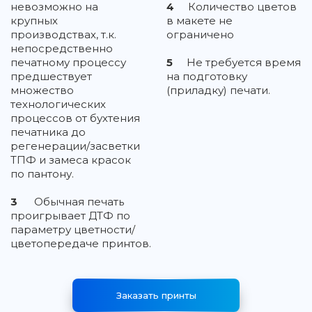
невозможно на
4
Количество цветов
крупных
в макете не
производствах, т.к.
ограничено
непосредственно
печатному процессу
5
Не требуется время
предшествует
на подготовку
множество
(приладку) печати.
технологических
процессов от бухтения
печатника до
регенерации/засветки
ТПФ и замеса красок
по пантону.
3
Обычная печать
проигрывает ДТФ по
параметру цветности/
цветопередаче принтов.
Заказать принты