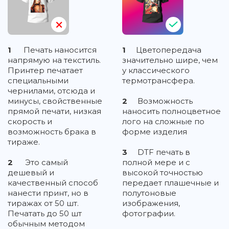
1
Печать наносится
1
Цветопередача
напрямую на текстиль.
значительно шире, чем
Принтер печатает
у классического
специальными
термотрансфера.
чернилами, отсюда и
минусы, свойственные
2
Возможность
прямой печати, низкая
наносить полноцветное
скорость и
лого на сложные по
возможность брака в
форме изделия
тираже.
3
DTF печать в
2
Это самый
полной мере и с
дешевый и
высокой точностью
качественный способ
передает плашечные и
нанести принт, но в
полутоновые
тиражах от 50 шт.
изображения,
Печатать до 50 шт
фотографии.
обычным методом