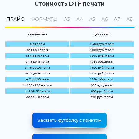
Стоимость DTF печати
ПРАЙС
ФОРМАТЫ
А3
А4
А5
А6
А7
А8
Количество
Цена за мп
До 1 пог.м
2 400 руб. /пог.м
от 1 до 3 пог.м
2 000 руб. /пог.м
от 4 до 10 пог.м
1 900 руб. /пог.м
от 11 до 15 пог.м
1 750 руб. /пог.м
от 16 до 20 пог.м
1 600 руб. /пог.м
от 21 до 50 пог.м
1 400 руб. /пог.м
от 51 до 99 пог.м
1 150 руб. /пог.м
от 100 - 200 пог.м –
950 руб. /пог.м
от 201 - 500 пог.м
800 руб. /пог.м
Более 500 пог.м.
700 руб. /пог.м
Заказать футболку с принтом