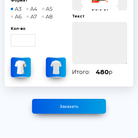
Формат
A3
A4
A5
A6
A7
A8
Текст
Кол-во
480
Итого:
р