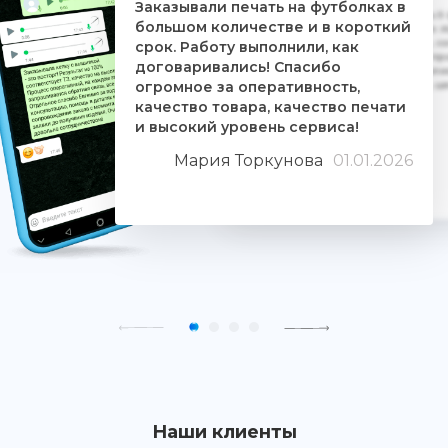
Заказывали печать на футболках в
Дочке на 18-летие решили заказать 5
большом количестве и в короткий
ребятам. Времени было всего сутки. 
взялись за работу, сделали макеты, со
срок. Работу выполнили, как
Огромное им спасибо. Дочка была прос
договаривались! Спасибо
знают свое дело и отдаются ему цели
огромное за оперативность,
людьми. Качество печати хорошее, 
качество товара, качество печати
и высокий уровень сервиса!
Мария Торкунова
01.01.2026
Наши клиенты